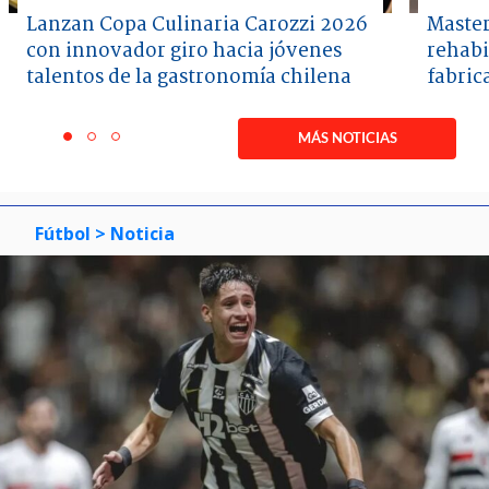
Lanzan Copa Culinaria Carozzi 2026
Master
con innovador giro hacia jóvenes
rehabi
talentos de la gastronomía chilena
fabric
Item
1
MÁS NOTICIAS
item
item
item
of
0
1
2
3
Fútbol
> Noticia