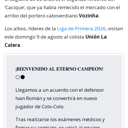
‘Cacique’, que ya había remecido el mercado con el
arribo del portero caboverdiano
Vozinha
.
Los albos, líderes de la
Liga de Primera 2026
, visitan
este domingo 9 de agosto al colista
Unión La
Calera
.
¡𝐁𝐈𝐄𝐍𝐕𝐄𝐍𝐈𝐃𝐎 𝐀𝐋 𝐄𝐓𝐄𝐑𝐍𝐎 𝐂𝐀𝐌𝐏𝐄𝐎́𝐍!
⚪⚫
Llegamos a un acuerdo con el defensor
Ivan Román y se convertirá en nuevo
jugador de Colo-Colo.
Tras realizarse los exámenes médicos y
firmar su contrato, se unirá al equipo.