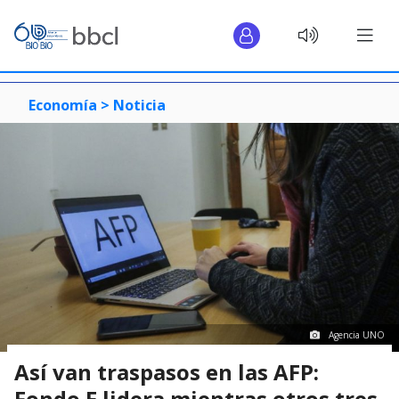
Economía >
Noticia
Agencia UNO
Así van traspasos en las AFP:
Fondo E lidera mientras otros tres