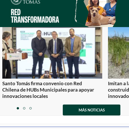
Santo Tomás firma convenio con Red
Imitan a 
Chilena de HUBs Municipales para apoyar
construi
innovaciones locales
innovador
Item
1
MÁS NOTICIAS
item
item
item
of
0
1
2
3