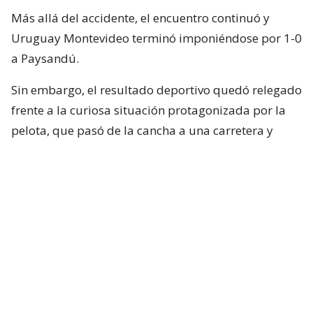
Más allá del accidente, el encuentro continuó y
Uruguay Montevideo terminó imponiéndose por 1-0
a Paysandú.
Sin embargo, el resultado deportivo quedó relegado
frente a la curiosa situación protagonizada por la
pelota, que pasó de la cancha a una carretera y
terminó vinculada con un accidente fuera del
Parque ANCAP.
Cabe señalar que, de acuerdo a diversos reportes, se
informó que no hubo ningún lesionado por este
accidente. Lo único que sucedió es que se generó
mucho tránsito por algunos minutos.