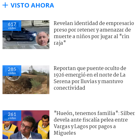
VISTO AHORA
Revelan identidad de empresario
617
visitas
preso por retener y amenazar de
muerte a niños por jugar al "rin
raja"
Reportan que puente oculto de
285
visitas
1926 emergió en el norte de La
Serena por lluvias y mantuvo
conectividad
"Hueón, tenemos familia": Silber
261
visitas
devela ante fiscalía pelea entre
Vargas y Lagos por pagos a
Migueles