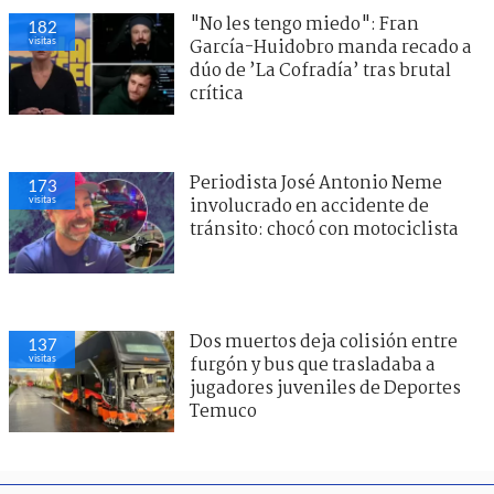
"No les tengo miedo": Fran
182
visitas
García-Huidobro manda recado a
dúo de ’La Cofradía’ tras brutal
crítica
Periodista José Antonio Neme
173
visitas
involucrado en accidente de
tránsito: chocó con motociclista
Dos muertos deja colisión entre
137
visitas
furgón y bus que trasladaba a
jugadores juveniles de Deportes
Temuco