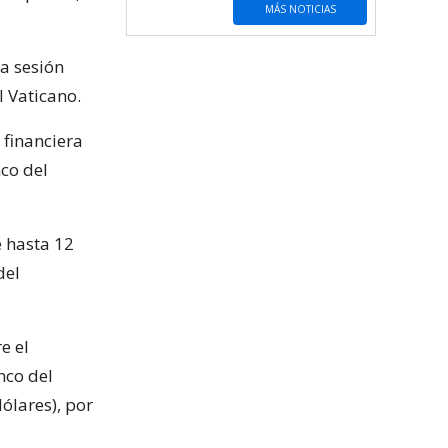
MÁS NOTICIAS
a sesión
 Vaticano.
 financiera
co del
e hasta 12
del
e el
nco del
ólares), por