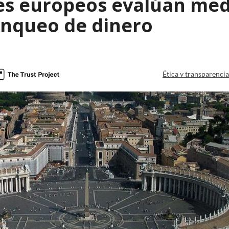
es europeos evalúan med
anqueo de dinero
Ética y transparenci