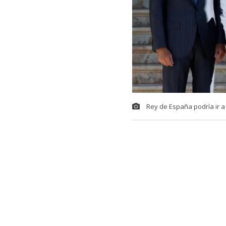
Rey de España podría ir a
El gobierno d
Ceuta,
territ
exista coord
De acuerdo a 