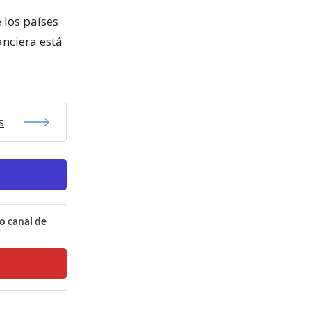
 los países
anciera está
s
o canal de