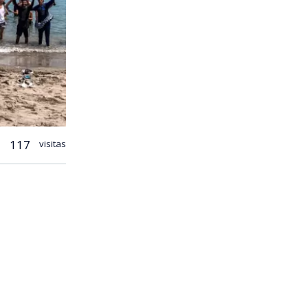
117
visitas
a ciudad de
o a que
ruecos.
tro Óscar