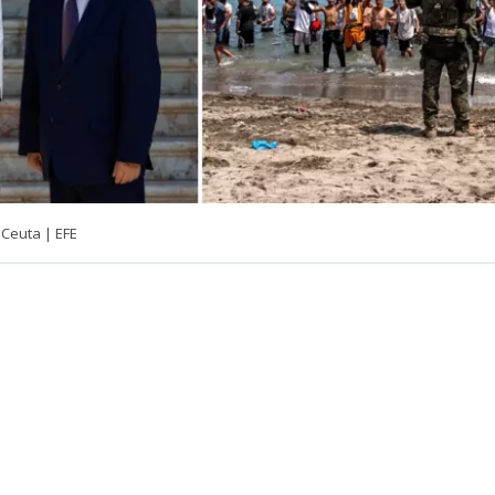
 Ceuta | EFE
VER RESUMEN
e España abrió la opción de que el
rey Felipe VI visite l
orio español en el norte de África, aunque condiciona est
inación total y en un momento menos tenso con Mar
lo que expone
El Mundo,
quien aseguró esto fue el minis