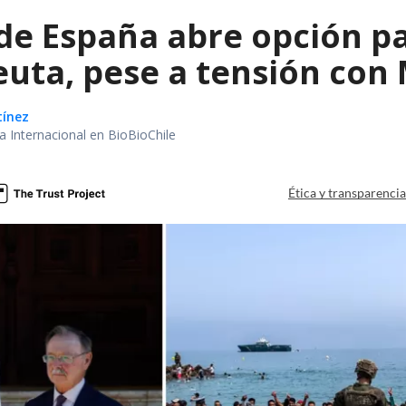
e España abre opción par
Ceuta, pese a tensión co
tínez
ea Internacional en BioBioChile
Ética y transparenci