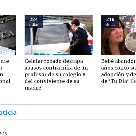
224
218
visitas
visitas
ente
Celular robado destapa
Bebé abandon
or
abusos contra niña de un
años contó su
ón
profesor de su colegio y
adopción y de
onal
del conviviente de su
de ’Tu Día’ l
madre
oticia
7:26