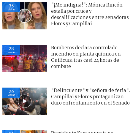
"¡Me indigna!": Mónica Rincón
35
visitas
estalla por cruce y
descalificaciones entre senadoras
Flores y Campillai
Bomberos declara controlado
28
visitas
incendio en planta química en
Quilicura tras casi 24 horas de
combate
"Delincuente" y "señora de feria":
26
visitas
Campillai y Flores protagonizan
duro enfrentamiento en el Senado