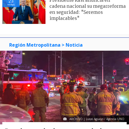
Presidente Kast anuncia en
23
visitas
cadena nacional su megarreforma
en seguridad: "Seremos
implacables"
Región Metropolitana
> Noticia
ARCHIVO | Lucas Aguayo / Agencia UNO