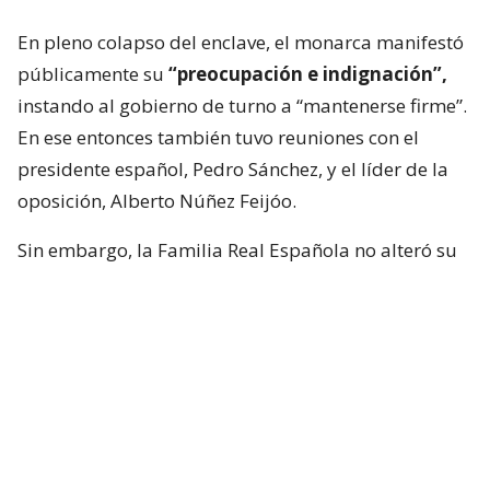
En pleno colapso del enclave, el monarca manifestó
públicamente su
“preocupación e indignación”,
instando al gobierno de turno a “mantenerse firme”.
En ese entonces también tuvo reuniones con el
presidente español, Pedro Sánchez, y el líder de la
oposición, Alberto Núñez Feijóo.
Sin embargo, la Familia Real Española no alteró su
calendario y, de todas maneras, inició sus
vacaciones en Mallorca, específicamente el Palacio
de Marivent, donde han mantenido algunas
reuniones sociales.
En ese contexto, Felipe VI confirmó una reunión con
Juan Jesús Vivas, presidente de Ceuta, durante este
jueves, con el foco puesto en la situación que se vivió