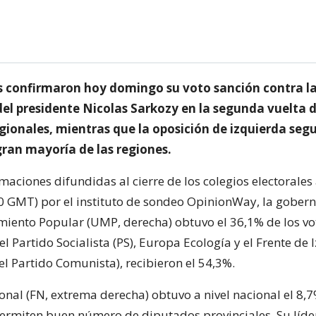
s confirmaron hoy domingo su voto sanción contra l
el presidente Nicolas Sarkozy en la segunda vuelta d
gionales, mientras que la oposición de izquierda segu
gran mayoría de las regiones.
maciones difundidas al cierre de los colegios electorales
0 GMT) por el instituto de sondeo OpinionWay, la gober
iento Popular (UMP, derecha) obtuvo el 36,1% de los vo
l Partido Socialista (PS), Europa Ecología y el Frente de
el Partido Comunista), recibieron el 54,3%.
onal (FN, extrema derecha) obtuvo a nivel nacional el 8,7
permiten buen número de diputados provinciales. Su líder