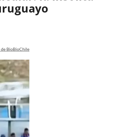
 uruguayo
a de BioBioChile