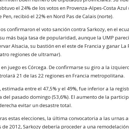
obtuvo el 24% de los votos en Provenza-Alpes-Costa Azul (
e Pen, recibió el 22% en Nord Pas de Calais (norte).
dos confirmaron el voto sanción contra Sarkozy, en el ecu
u más baja tasa de popularidad, aunque la UMP parecía
rvar Alsacia, su bastión en el este de Francia y ganar La
atro regiones de ultramar).
 en juego es Córcega. De confirmarse su giro a la izquierd
trolará 21 de las 22 regiones en Francia metropolitana.
 estimada entre el 47,5% y el 49%, fue inferior a la regis
a del pasado domingo (53,6%). El aumento de la partici
derecha evitar un desastre total.
ras estas elecciones, la última convocatoria a las urnas a
s de 2012, Sarkozy debería proceder a una remodelación 