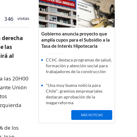
346
visitas
Gobierno anuncia proyecto que
a derecha
amplía cupos para el Subsidio a la
Tasa de Interés Hipotecaria
e las
irá al
CChC destaca programas de salud,
formación y atención social para
trabajadores de la construcción
 a las 20H00
"Una muy buena noticia para
nante Unión
Chile": gremios empresariales
tos
destacan aprobación de la
megarreforma
 Izquierda
MÁS NOTICIAS
% de los
, Jean