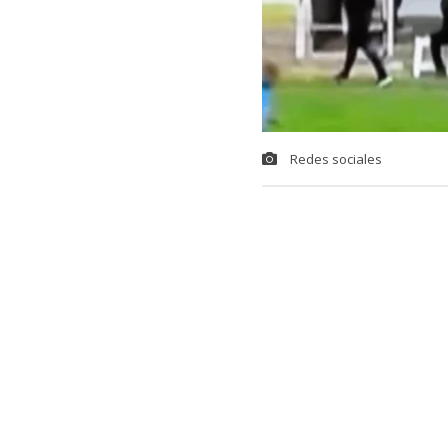
Redes sociales
Una insólita s
uruguayo,
la
ANCAP, en Mo
Resulta que s
minutos de ju
balón terminó