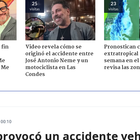
25
23
visitas
visitas
 fin
Video revela cómo se
Pronostican c
originó el accidente entre
extratropical
Me
José Antonio Neme y un
semana en el 
. Me
motociclista en Las
revisa las zo
Condes
 00:10
rovocó un accidente vehic