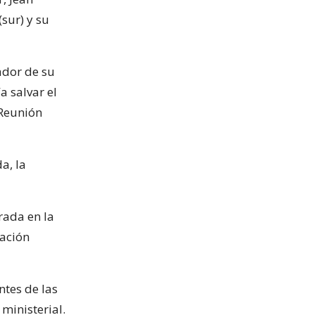
sur) y su
ador de su
 salvar el
 Reunión
a, la
trada en la
pación
ntes de las
ministerial.