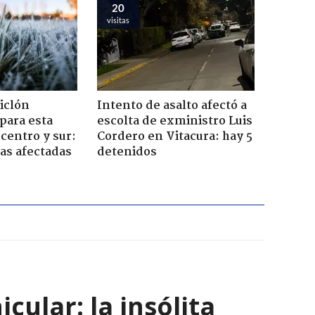
20
visitas
iclón
Intento de asalto afectó a
 para esta
escolta de exministro Luis
centro y sur:
Cordero en Vitacura: hay 5
nas afectadas
detenidos
ular: la insólita