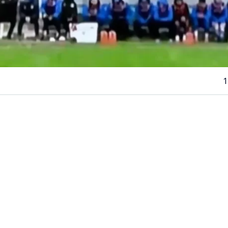
1
VER RESUMEN
ituación se vivió este sábado en la
Segunda División del
 cual generó un accidente automovilístico a las afueras 
ntevideo.
e enfrentaban
Uruguay Montevideo vs Paysandú
y a lo
ego, el jugador
Richard Núñez
despejó una pelota divid
 saliendo del pequeño estadio ubicado sobre los acceso