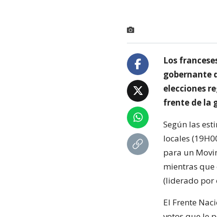
Los francese
gobernante d
elecciones re
frente de la 
Según las esti
locales (19H0
para un Movim
mientras que e
(liderado por 
El Frente Naci
votos que le 