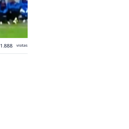
1.888
visitas
 fútbol
del Parque
s 23
ida y el
s a