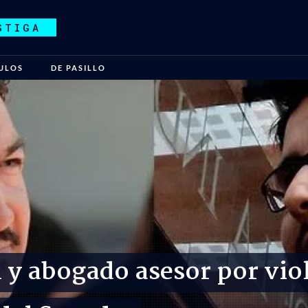
STIGA
ULOS
DE PASILLO
l y abogado asesor por vi