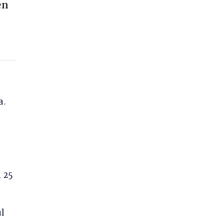
en
a.
 25
úl