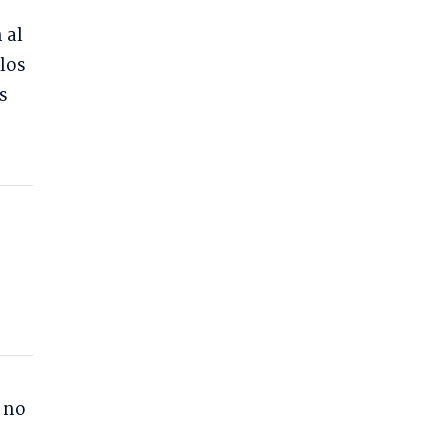
 al
los
s
 no