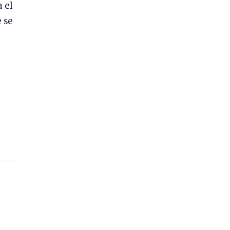
 el
 se