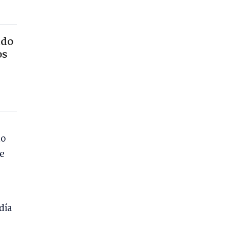
ado
os
io
ue
día