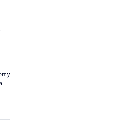
l
tt y
a