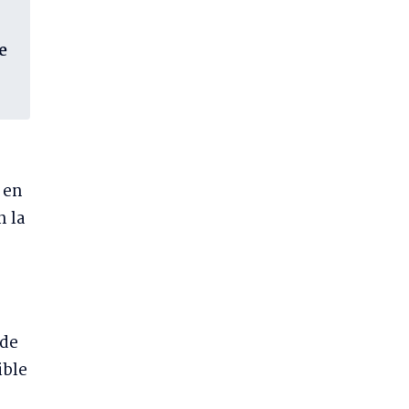
e
 en
n la
 de
ible