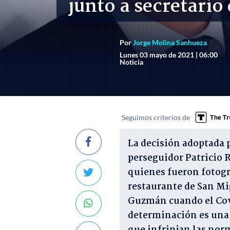
junto a secretario
Por
Jorge Molina Sanhueza
Lunes 03 mayo de 2021 | 06:00
Noticia
Seguimos criterios de
La decisión adoptada po
perseguidor Patricio 
quienes fueron fotogr
restaurante de San Mi
Guzmán cuando el Covi
determinación es una 