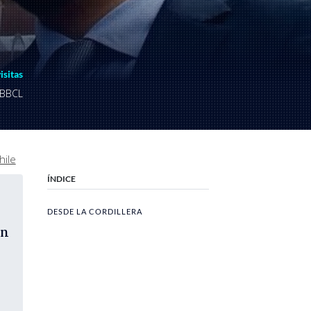
visitas
 BBCL
hile
ÍNDICE
DESDE LA CORDILLERA
un