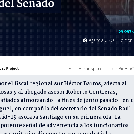
 del Senado
29.987
Agencia UNO | Edición
Ética y transparencia de BioBioC
r el fiscal regional sur Héctor Barros, afecta al
Rosas y al abogado asesor Roberto Contreras,
afiados almorzando -a fines de junio pasado- en 
guel, en compañía del secretario del Senado Raúl
d-19 asolaba Santiago en su primera ola. La
potente señal de advertencia a los funcionarios