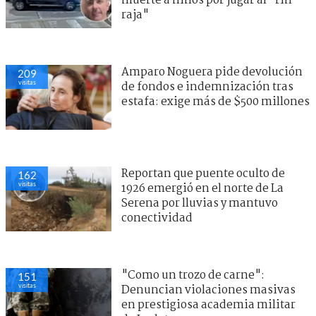
muerte a niños por jugar al "rin
raja"
Amparo Noguera pide devolución
209
visitas
de fondos e indemnización tras
estafa: exige más de $500 millones
Reportan que puente oculto de
162
visitas
1926 emergió en el norte de La
Serena por lluvias y mantuvo
conectividad
"Como un trozo de carne":
151
visitas
Denuncian violaciones masivas
en prestigiosa academia militar