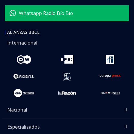
Foo Fighters
agendó su regreso a Chile. La banda
liderada por
Dave Grohl
se presentará por cuarta
vez en el país en el marco de la gira ‘Take Cover
Tour’.
La fecha quedó programada para el próximo
28 de
febrero en el Parque Estadio Nacional
, con las
bandas chilenas
Adelaida y Aurora Voraz
como
teloneros.
Lee también...
Luz para las Army: Ministerio del
Deporte autoriza el Estadio
Nacional para show de BTS en Chile