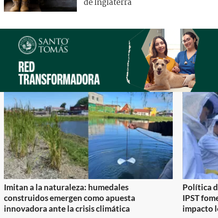
de Inglaterra
Imitan a la naturaleza: humedales
Política 
construidos emergen como apuesta
IPST fom
innovadora ante la crisis climática
impacto l