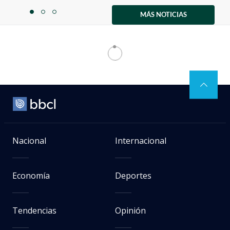
Item
1
MÁS NOTICIAS
item
item
item
of
0
1
2
3
Artes Y Cultura
> Noticia
EFE
Foo Fighters regresa a Chile: