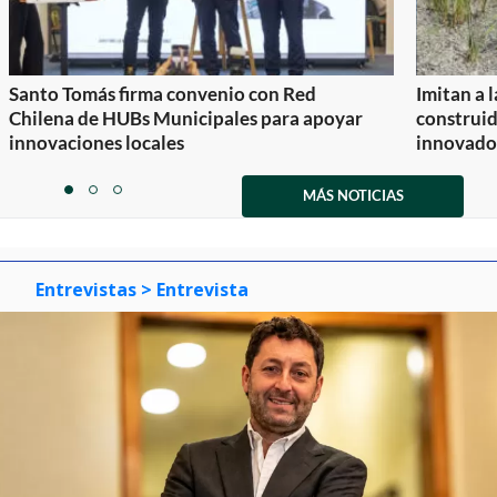
Santo Tomás firma convenio con Red
Imitan a 
Chilena de HUBs Municipales para apoyar
construi
innovaciones locales
innovador
Item
1
MÁS NOTICIAS
item
item
item
of
0
1
2
3
Entrevistas
> Entrevista