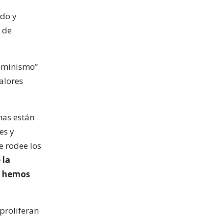
ado y
 de
feminismo”
alores
mas están
es y
e rodee los
 la
la hemos
 proliferan