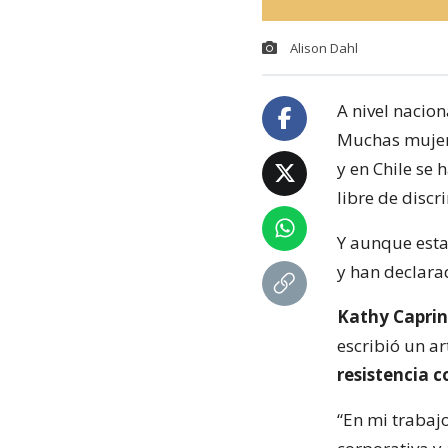
Alison Dahl
A nivel nacio
Muchas mujeres
y en Chile se 
libre de disc
Y aunque esta
y han declara
Kathy Capri
escribió un ar
resistencia c
“En mi trabaj