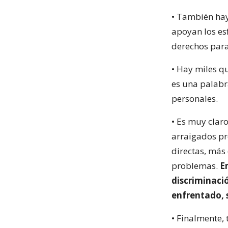
• También hay
apoyan los es
derechos par
• Hay miles q
es una palabr
personales.
• Es muy clar
arraigados pr
directas, más
problemas.
E
discriminació
enfrentado, 
• Finalmente, 