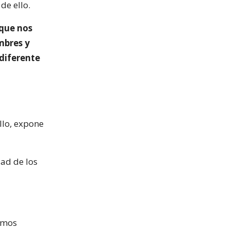
de ello.
 que nos
mbres y
 diferente
ello, expone
dad de los
ismos