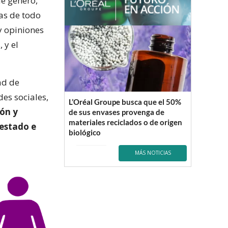
e género,
as de todo
 opiniones
 y el
ad de
des sociales,
L’Oréal Groupe busca que el 50%
ón y
de sus envases provenga de
materiales reciclados o de origen
estado e
biológico
MÁS NOTICIAS