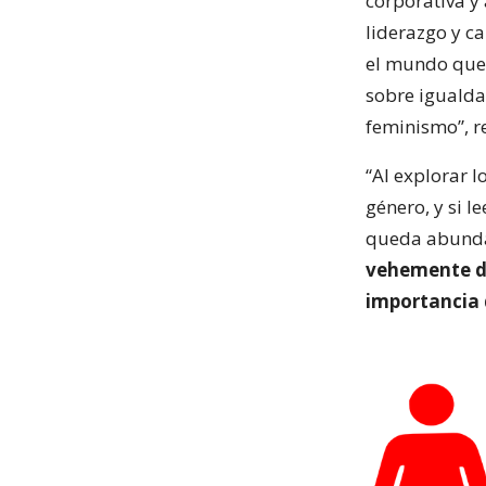
corporativa y
liderazgo y c
el mundo que
sobre igualda
feminismo”, re
“Al explorar 
género, y si l
queda abunda
vehemente de
importancia 