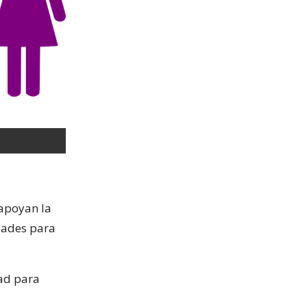
 apoyan la
dades para
dad para