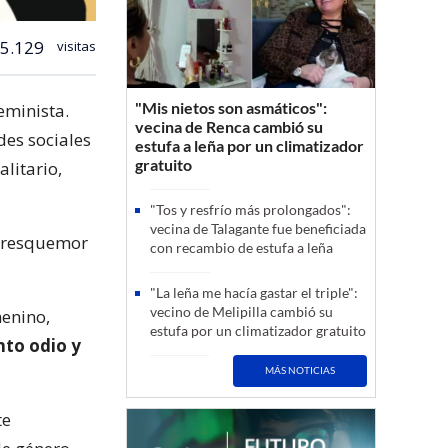
5.129
visitas
"Mis nietos son asmáticos":
eminista.
vecina de Renca cambió su
des sociales
estufa a leña por un climatizador
gratuito
litario,
"Tos y resfrío más prolongados":
vecina de Talagante fue beneficiada
a resquemor
con recambio de estufa a leña
"La leña me hacía gastar el triple":
vecino de Melipilla cambió su
menino,
estufa por un climatizador gratuito
nto odio y
MÁS NOTICIAS
te