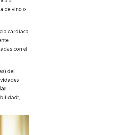
ica a
a de vino o
ncia cardíaca
ente
nadas con el
as) del
cavidades
lar
bilidad”,