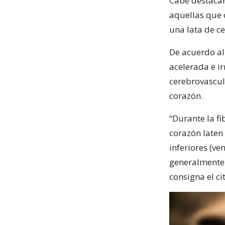
Cabe destacar
aquellas que 
una lata de ce
De acuerdo al
acelerada e i
cerebrovascula
corazón.
“Durante la fi
corazón laten 
inferiores (ve
generalmente 
consigna el ci