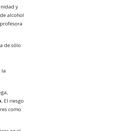
unidad y
de alcohol
 profesora
ta de sólo
 la
ega,
o.
El riesgo
bres como
cos en el