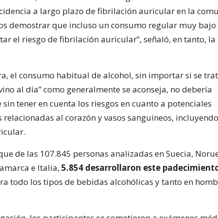
ncidencia a largo plazo de fibrilación auricular en la com
s demostrar que incluso un consumo regular muy bajo 
 el riesgo de fibrilación auricular”, señaló, en tanto, la
, el consumo habitual de alcohol, sin importar si se tra
vino al día” como generalmente se aconseja, no debería
sin tener en cuenta los riesgos en cuanto a potenciales
relacionadas al corazón y vasos sanguíneos, incluyendo
ricular.
que de las 107.845 personas analizadas en Suecia, Noru
amarca e Italia,
5.854 desarrollaron este padecimient
ara todo los tipos de bebidas alcohólicas y tanto en hom
tigación, los participantes se sometieron a exámenes médi