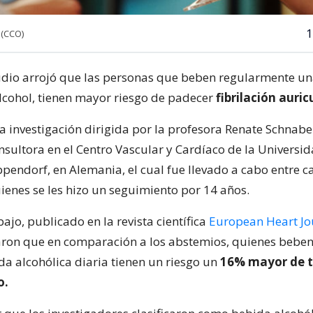
1
 (CCO)
udio arrojó que las personas que beben regularmente u
lcohol, tienen mayor riesgo de padecer
fibrilación auric
a investigación dirigida por la profesora Renate Schnabe
nsultora en el Centro Vascular y Cardíaco de la Universi
ndorf, en Alemania, el cual fue llevado a cabo entre c
ienes se les hizo un seguimiento por 14 años.
bajo, publicado en la revista científica
European Heart Jo
aron que en comparación a los abstemios, quienes beben
da alcohólica diaria tienen un riesgo un
16% mayor de t
o.