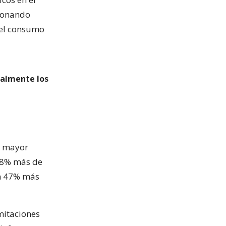
cionando
 el consumo
ualmente los
s mayor
 28% más de
un 47% más
imitaciones