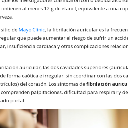
 que los investigadores clasificaron como bebida alcohól
contienen al menos 12 g de etanol, equivalente a una cop
rveza.
 sitio de
Mayo Clinic
, la fibrilación auricular es la frecue
rregular que puede aumentar el riesgo de sufrir un accid
r, insuficiencia cardíaca y otras complicaciones relacio
brilación auricular, las dos cavidades superiores (aurícul
de forma caótica e irregular, sin coordinar con las dos 
ntrículos) del corazón. Los síntomas de
fibrilación auricu
comprenden palpitaciones, dificultad para respirar y de
tado portal.