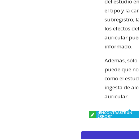
del estudio e
el tipo y la c
subregistro; 
los efectos de
auricular pued
informado.
Además, sólo 
puede que no s
como el estud
ingesta de alc
auricular.
¿ENCONTRASTE UN
ERROR?