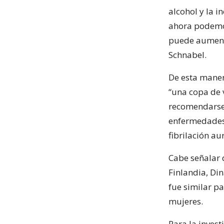
alcohol y la i
ahora podemo
puede aumentar
Schnabel.
De esta manera
“una copa de 
recomendarse 
enfermedades 
fibrilación au
Cabe señalar 
Finlandia, Din
fue similar p
mujeres.
Para la inves