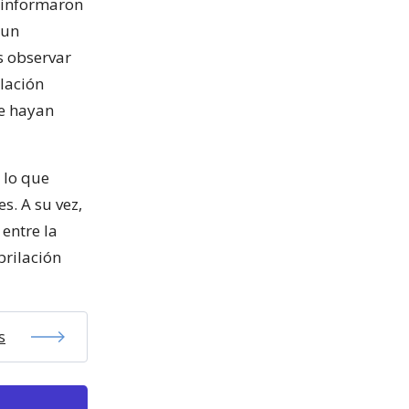
o informaron
 un
s observar
ilación
se hayan
 lo que
s. A su vez,
entre la
brilación
s