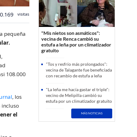
0.169
visitas
"Mis nietos son asmáticos":
na pequeña
vecina de Renca cambió su
ular.
estufa a leña por un climatizador
gratuito
l,
"Tos y resfrío más prolongados":
dad
vecina de Talagante fue beneficiada
asi 108.000
con recambio de estufa a leña
"La leña me hacía gastar el triple":
vecino de Melipilla cambió su
urnal
, los
estufa por un climatizador gratuito
 incluso
ener el
MÁS NOTICIAS