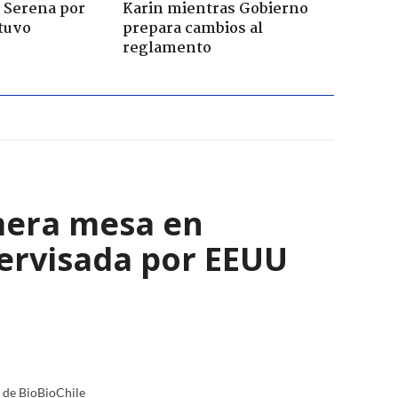
a Serena por
Karin mientras Gobierno
tuvo
prepara cambios al
reglamento
mera mesa en
ervisada por EEUU
a de BioBioChile