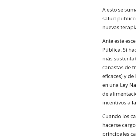
A esto se suma
salud público
nuevas terapi
Ante este esc
Pública. Si h
más sustentab
canastas de t
eficaces) y de
en una Ley Na
de alimentaci
incentivos a la
Cuando los ca
hacerse cargo
principales c