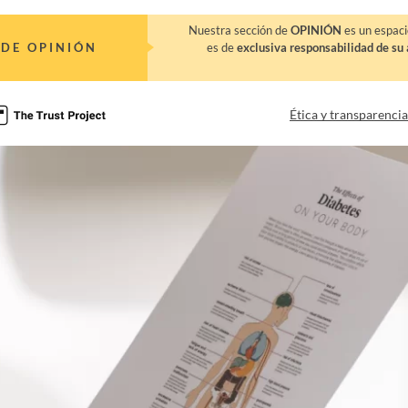
Nuestra sección de
OPINIÓN
es un espaci
DE OPINIÓN
es de
exclusiva responsabilidad de su 
Ética y transparenci