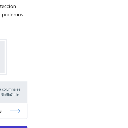
tección
no podemos
ta columna es
e BioBioChile
s