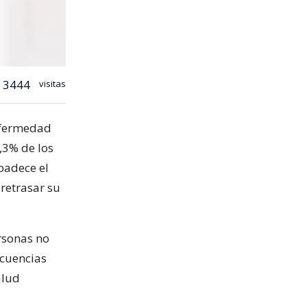
3444
visitas
nfermedad
,3% de los
 padece el
 retrasar su
rsonas no
ecuencias
alud