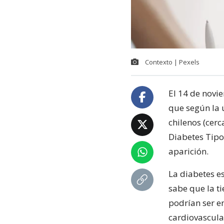
Contexto | Pexels
El 14 de novi
que según la 
chilenos (cerc
Diabetes Tipo 
aparición.
La diabetes e
sabe que la t
podrían ser en
cardiovascula