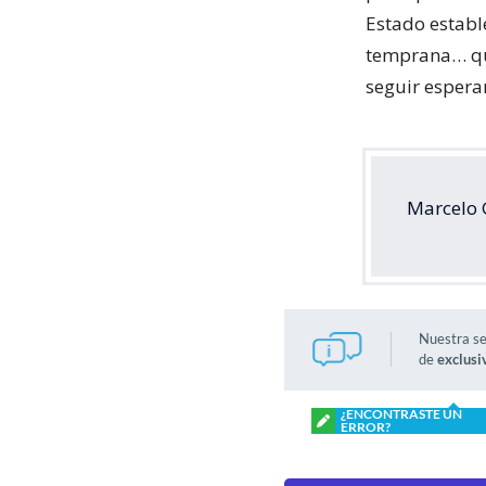
Estado establ
temprana… que
seguir espera
Marcelo 
Nuestra s
de
exclusi
¿ENCONTRASTE UN
ERROR?