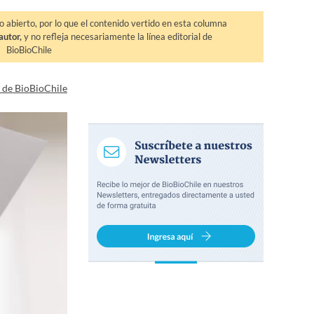
o abierto, por lo que el contenido vertido en esta columna
autor,
y no refleja necesariamente la línea editorial de
BioBioChile
a de BioBioChile