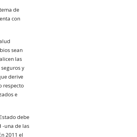
istema de
uenta con
Salud
mbios sean
alicen las
 seguros y
que derive
o respecto
zados e
 Estado debe
d -una de las
En 2011 el