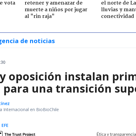
e vota
retener y amenazar de
el norte de L
-
muerte a niños por jugar
lluvias y man
al "rin raja"
conectividad
gencia de noticias
:30
y oposición instalan pri
 para una transición sup
tínez
ea Internacional en BioBioChile
 EFE
Ética y transparenci