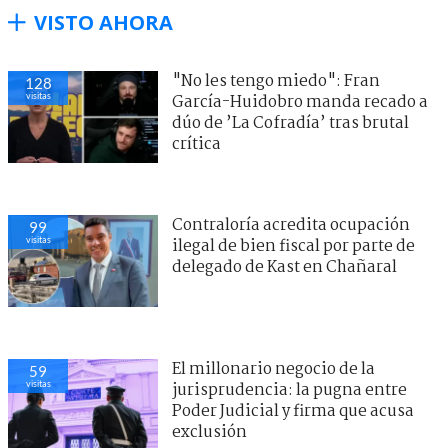
VISTO AHORA
"No les tengo miedo": Fran
128
visitas
García-Huidobro manda recado a
dúo de ’La Cofradía’ tras brutal
crítica
Contraloría acredita ocupación
99
visitas
ilegal de bien fiscal por parte de
delegado de Kast en Chañaral
El millonario negocio de la
59
visitas
jurisprudencia: la pugna entre
Poder Judicial y firma que acusa
exclusión