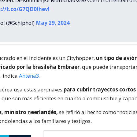
ezien. De Koninklijke Marechaussee voert momenteel on
s://t.co/G7QD0Ihevl
ol (@Schiphol)
May 29, 2024
ucrado en el incidente es un Cityhopper,
un tipo de avió
icado por la brasileña Embraer
, que puede transportar
, indica
Antena3
.
érea usa estas aeronaves
para cubrir trayectos cortos
a que son más eficientes en cuanto a combustible y capa
, ministro neerlandés,
se refirió al hecho como “noticias
ndolencias a los familiares y testigos.