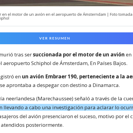
r en el motor de un avión en el aeropuerto de Ámsterndam | Foto tomada
iphol
VER RESUMEN
urió tras ser
succionada por el motor de un avión
en
el aeropuerto Schiphol de Ámsterdam, En Países Bajos.
egistró en
un avión Embraer 190, perteneciente a la ae
 se aprontaba a despegar con destino a Dinamarca.
a neerlandesa (Marechaussee) señaló a través de la cuen
n llevando a cabo una investigación para aclarar lo ocur
sajeros del avión presenciaron el suceso, motivo por el 
 atendidos posteriormente.