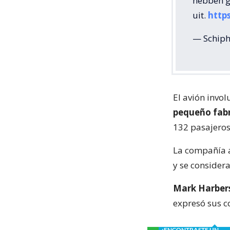
hebben g
uit.
http
— Schiph
El avión invol
pequeño fabr
132 pasajeros
La compañía a
y se consider
Mark Harbers
expresó sus co
¿ENCONTRASTE UN