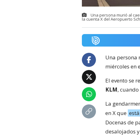
Una persona murió al cae
la cuenta X del Aeropuerto Sch
Una persona m
miércoles en 
El evento se r
KLM
, cuando
La gendarmerí
en X que
está
Docenas de pa
desalojados y