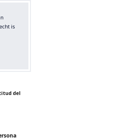
an
cht is
titud del
persona