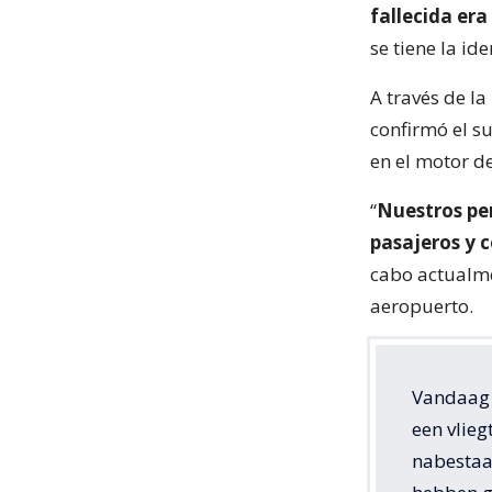
fallecida er
se tiene la id
A través de la
confirmó el su
en el motor d
“
Nuestros pe
pasajeros y 
cabo actualme
aeropuerto.
Vandaag i
een vlie
nabestaa