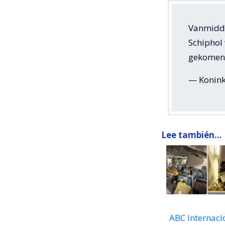
Vanmidda
Schiphol 
gekomen 
— Konink
Lee también...
ABC Internaci