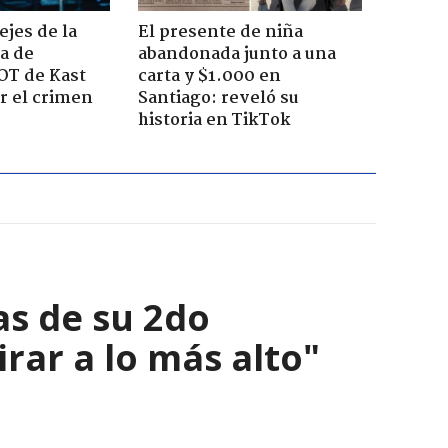
ejes de la
El presente de niña
a de
abandonada junto a una
OT de Kast
carta y $1.000 en
r el crimen
Santiago: reveló su
historia en TikTok
as de su 2do
irar a lo más alto"