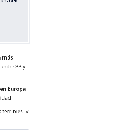
derzoek
n más
 entre 88 y
 en Europa
cidad.
 terribles” y