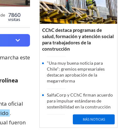
7860
 de
visitas
CChC destaca programas de
salud, formación y atención social
para trabajadores de la
construcción
 marcha este
"Una muy buena noticia para
Chile": gremios empresariales
destacan aprobación de la
rolínea
megarreforma
SalfaCorp y CChC firman acuerdo
para impulsar estándares de
ta oficial
sostenibilidad en la construcción
rido
.
MÁS NOTICIAS
cual fueron