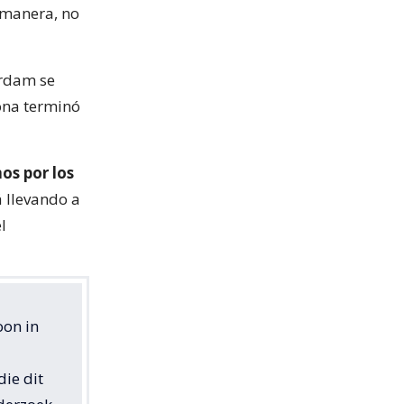
 manera, no
rdam se
sona terminó
os por los
á llevando a
l
oon in
ie dit