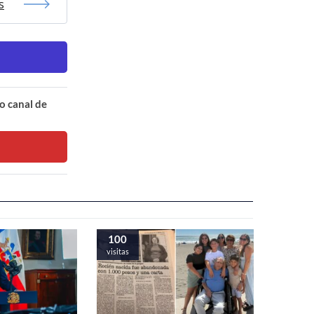
s
o canal de
100
visitas