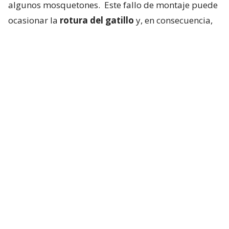
algunos mosquetones.
Este fallo de montaje puede
ocasionar la
rotura del gatillo
y, en consecuencia,
aumentar el riesgo de fallo o rotura del
mosquetón ante una caída”,
agregaron.
Según lo reportado por la empresa,
a la fecha no
se han registrado accidentes
derivados de esta
condición en Chile. Sin embargo, el desperfecto
puede ocasionar
caída en altura, lesiones y