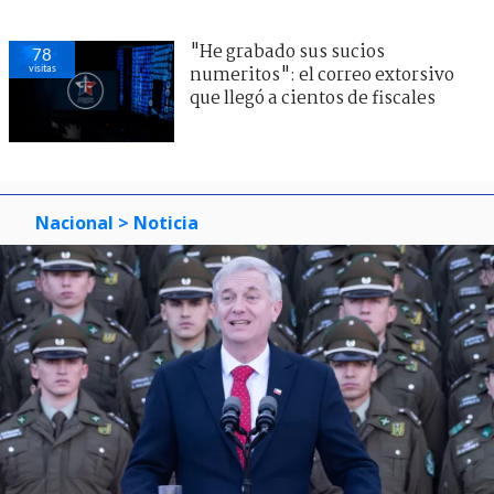
"He grabado sus sucios
78
visitas
numeritos": el correo extorsivo
que llegó a cientos de fiscales
Nacional
> Noticia