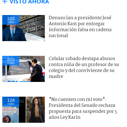
VISTO AHORA
Denuncian a presidente José
222
visitas
Antonio Kast por entregar
información falsa en cadena
nacional
Celular robado destapa abusos
202
visitas
contra niña de un profesor de su
colegio y del conviviente de su
madre
"No cuenten con mi voto":
128
visitas
Presidenta del Senado rechaza
propuesta para suspender por 5
años Ley Karin