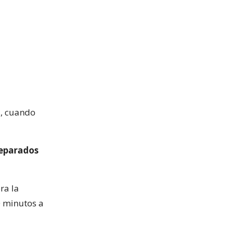
s, cuando
eparados
ra la
0 minutos a