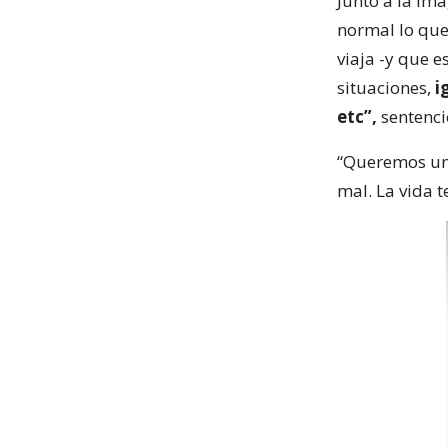
Junto a la ima
normal lo que 
viaja -y que e
situaciones,
i
etc”,
sentenci
“Queremos un 
mal. La vida 