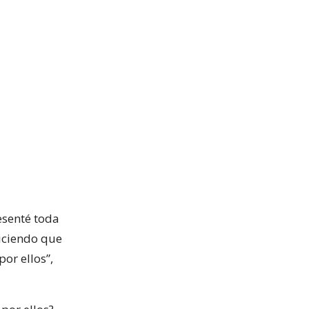
esenté toda
ciendo que
or ellos”,