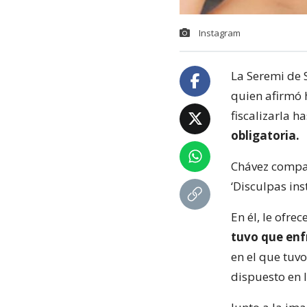
Instagram
La Seremi de 
quien afirmó 
fiscalizarla h
obligatoria.
Chávez compar
‘Disculpas ins
En él, le ofre
tuvo que enf
en el que tuv
dispuesto en l