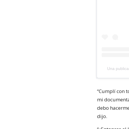
Una publica
“Cumplí con t
mi documenta
debo hacerme o
dijo.