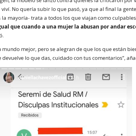
gen, la modelo se lanzó contra quienes la criticaron por v
viví. No quería subir lo que pasó, ya que al final la gent
s la mayoría- trata a todos los que viajan como culpables
gual que cuando a una mujer la abusan por andar es
ó.
mundo mejor, pero se alegran de que los que están bie
te devuelve lo que das, cuidado con tus comentarios”, aña