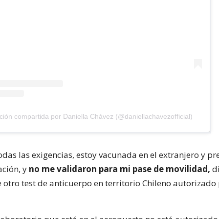
ción compartida por Daniella Chávez (@daniellachavezofficial)
odas las exigencias, estoy vacunada en el extranjero y pr
ción, y
no me validaron para mi pase de movilidad,
di
tro test de anticuerpo en territorio Chileno autorizado p