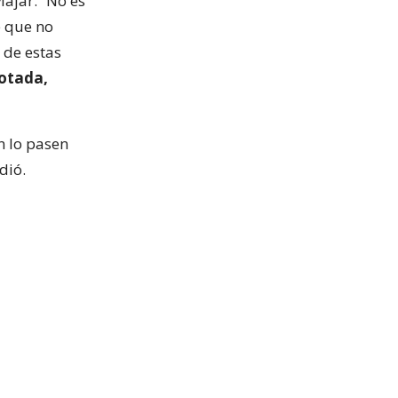
iajar. “No es
e que no
 de estas
cotada,
n lo pasen
dió.