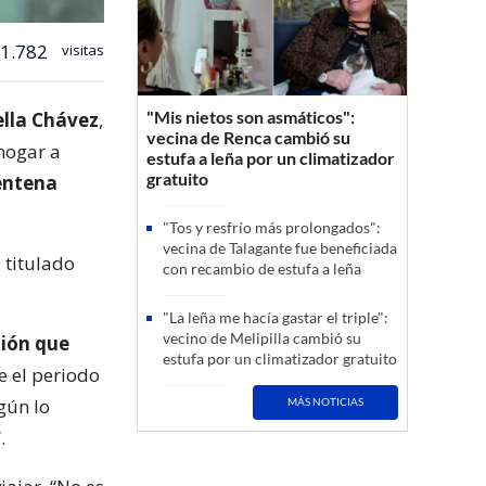
1.782
visitas
"Mis nietos son asmáticos":
lla Chávez
,
vecina de Renca cambió su
hogar a
estufa a leña por un climatizador
gratuito
entena
"Tos y resfrío más prolongados":
vecina de Talagante fue beneficiada
 titulado
con recambio de estufa a leña
"La leña me hacía gastar el triple":
vecino de Melipilla cambió su
ción que
estufa por un climatizador gratuito
 el periodo
gún lo
MÁS NOTICIAS
.