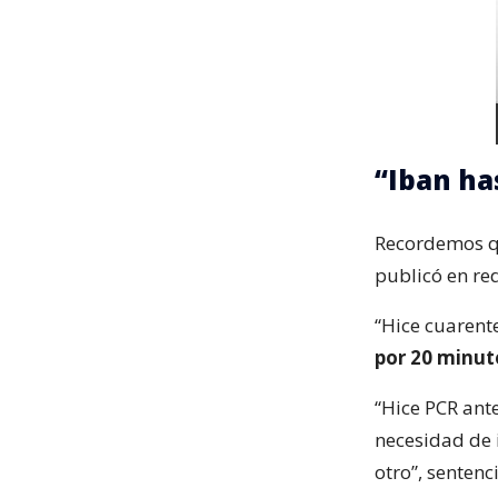
“Iban has
Recordemos q
publicó en red
“Hice cuarente
por 20 minut
“Hice PCR ante
necesidad de 
otro”, sentenc