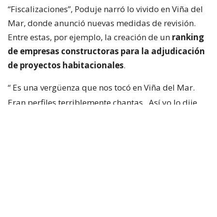
“Fiscalizaciones”, Poduje narró lo vivido en Viña del
Mar, donde anunció nuevas medidas de revisión.
Entre estas, por ejemplo, la creación de un
ranking
de empresas constructoras para la adjudicación
de proyectos habitacionales
.
“
Es una vergüenza que nos tocó en Viña del Mar.
Eran perfiles terriblemente chantas
. Así yo lo dije.
No podía decir mal hecho, no.
Chanta era la
palabra. ¡Chantas!
Y esta casa la estamos
desarmando ahora y
traeremos otra empresa que
haga bien la pega
“, aseguró.
“Yo siempre pregunto: ‘¿Qué constructora es? Tal y
cual’. Y algunas que dejaron varias embarradas, ¡se
han venido a arreglarla! Después que me criticaron