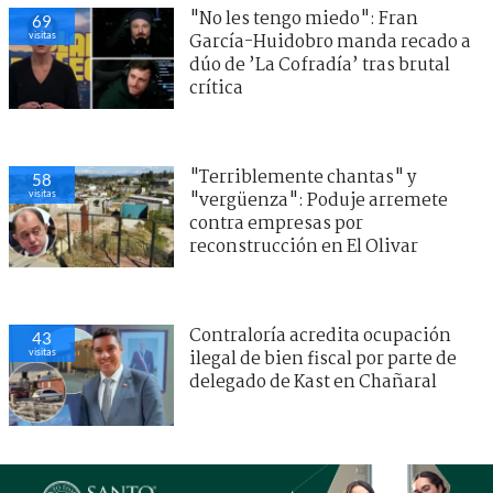
"No les tengo miedo": Fran
69
visitas
García-Huidobro manda recado a
dúo de ’La Cofradía’ tras brutal
crítica
"Terriblemente chantas" y
58
visitas
"vergüenza": Poduje arremete
contra empresas por
reconstrucción en El Olivar
Contraloría acredita ocupación
43
visitas
ilegal de bien fiscal por parte de
delegado de Kast en Chañaral