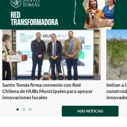
Santo Tomás firma convenio con Red
Imitan a 
Chilena de HUBs Municipales para apoyar
construi
innovaciones locales
innovador
Item
1
MÁS NOTICIAS
item
item
item
of
0
1
2
3