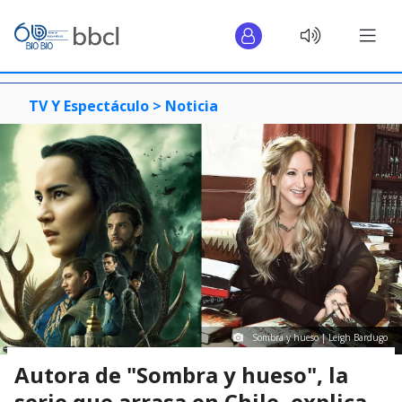
TV Y Espectáculo >
Noticia
Sombra y hueso | Leigh Bardugo
Autora de "Sombra y hueso", la
serie que arrasa en Chile, explica