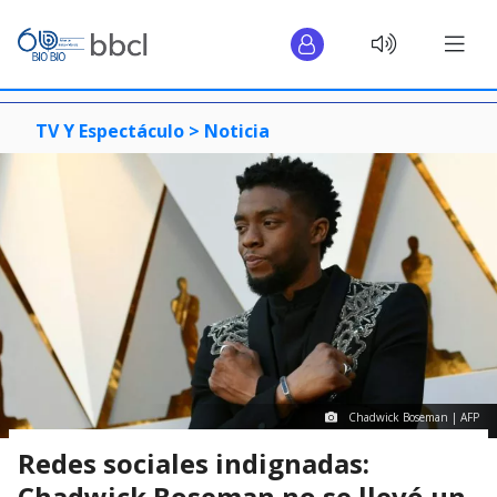
TV Y Espectáculo >
Noticia
Chadwick Boseman | AFP
Redes sociales indignadas:
Chadwick Boseman no se llevó un