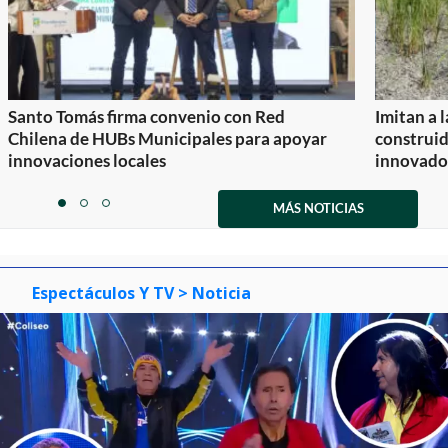
Santo Tomás firma convenio con Red
Imitan a 
Chilena de HUBs Municipales para apoyar
construi
innovaciones locales
innovador
Item
1
MÁS NOTICIAS
item
item
item
of
0
1
2
3
Espectáculos Y TV
> Noticia