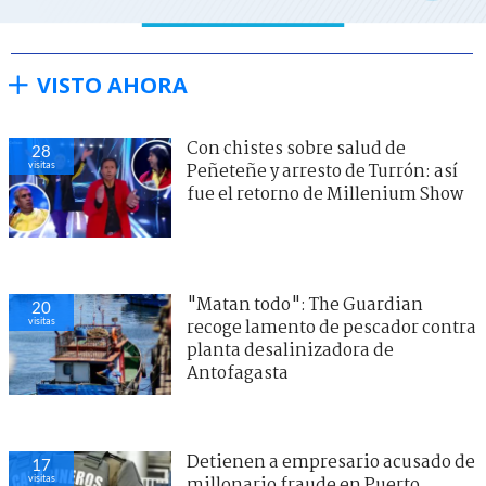
VISTO AHORA
Con chistes sobre salud de
28
visitas
Peñeteñe y arresto de Turrón: así
fue el retorno de Millenium Show
"Matan todo": The Guardian
20
visitas
recoge lamento de pescador contra
planta desalinizadora de
Antofagasta
Detienen a empresario acusado de
17
visitas
millonario fraude en Puerto