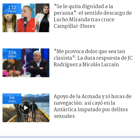
"Se le quita dignidad a la
109
visitas
persona": el sentido descargo de
Lucho Miranda tras cruce
Campillai-Flores
"Me provoca dolor que sea tan
103
visitas
clasista": La dura respuesta de JC
Rodríguez a Nicolás Larraín
Apoyo de la Armada y 10 horas de
60
visitas
navegación: así cayó en la
Antártica imputado por delitos
sexuales