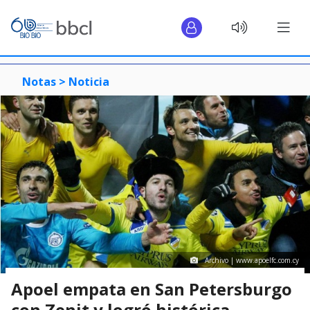
Notas >
Noticia
Archivo | www.apoelfc.com.cy
Apoel empata en San Petersburgo
con Zenit y logró histórica