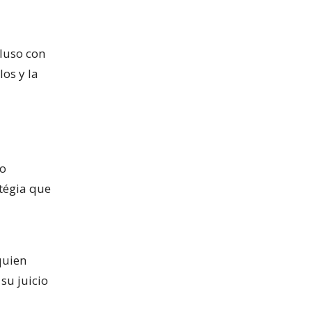
luso con
los y la
to
tégia que
quien
su juicio