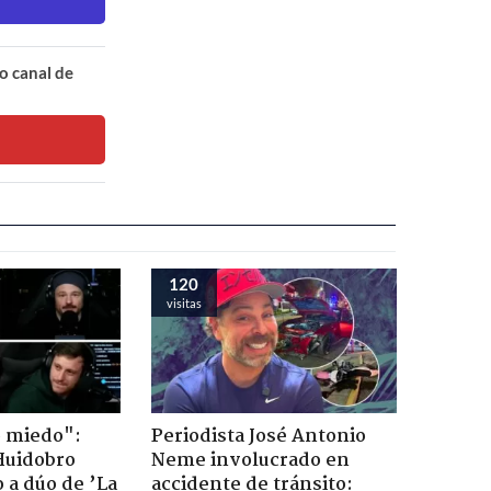
o canal de
120
visitas
o miedo":
Periodista José Antonio
Huidobro
Neme involucrado en
 a dúo de ’La
accidente de tránsito: