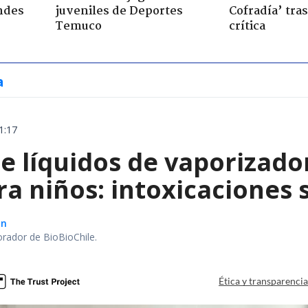
ndes
juveniles de Deportes
Cofradía’ tras
Temuco
crítica
a
1:17
e líquidos de vaporizado
ra niños: intoxicaciones
ón
orador de BioBioChile.
Ética y transparenci