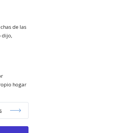
chas de las
 dijo,
or
ropio hogar
s