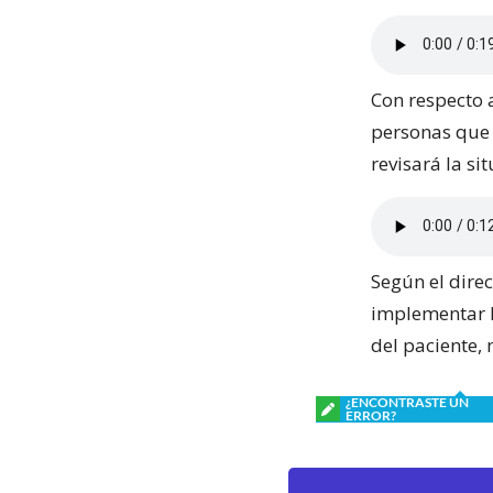
Con respecto 
personas que 
revisará la si
Según el direc
implementar l
del paciente,
¿ENCONTRASTE UN
ERROR?