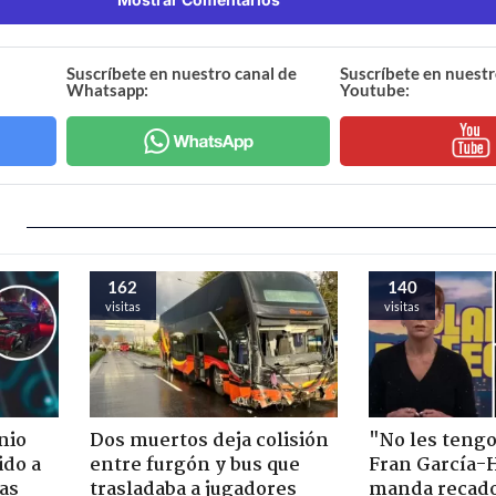
Suscríbete en nuestro canal de
Suscríbete en nuestr
Whatsapp:
Youtube:
162
140
visitas
visitas
nio
Dos muertos deja colisión
"No les teng
ido a
entre furgón y bus que
Fran García-
ras
trasladaba a jugadores
manda recado