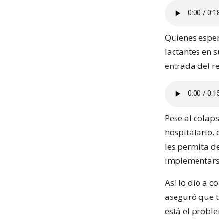
Quienes esper
lactantes en s
entrada del re
Pese al colap
hospitalario,
les permita d
implementarse
Así lo dio a c
aseguró que t
está el probl