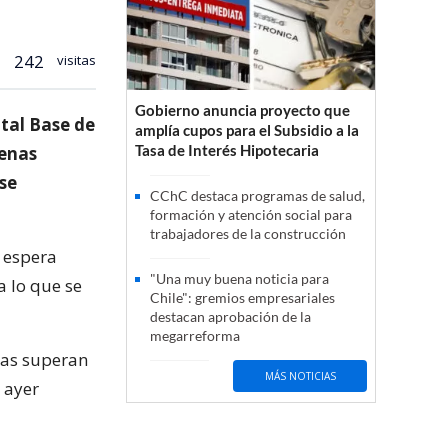
242
visitas
Gobierno anuncia proyecto que
ital Base de
amplía cupos para el Subsidio a la
Tasa de Interés Hipotecaria
uenas
se
CChC destaca programas de salud,
formación y atención social para
trabajadores de la construcción
 espera
"Una muy buena noticia para
 lo que se
Chile": gremios empresariales
destacan aprobación de la
megarreforma
cias superan
MÁS NOTICIAS
s ayer