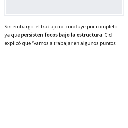
Sin embargo, el trabajo no concluye por completo,
ya que
persisten focos bajo la estructura
. Cid
explicó que “vamos a trabajar en algunos puntos
que mantienen con algunos focos bajo la estructura
donde el carro mecánico no tiene acceso desde
arriba. Así que esas van a ser las funciones y las
labores que vamos a realizar en este momento”.
Lee también...
Panimex Química: la firma chilena
con presencia en 3 países y
cuestionada por historial de
incendios