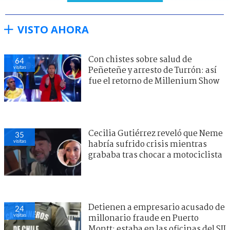
VISTO AHORA
Con chistes sobre salud de
64
visitas
Peñeteñe y arresto de Turrón: así
fue el retorno de Millenium Show
Cecilia Gutiérrez reveló que Neme
35
visitas
habría sufrido crisis mientras
grababa tras chocar a motociclista
Detienen a empresario acusado de
24
visitas
millonario fraude en Puerto
Montt: estaba en las oficinas del SII