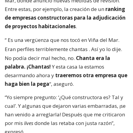
Mar, donde anunció nuevas medidas de revisión.
Entre estas, por ejemplo, la creación de un
ranking
de empresas constructoras para la adjudicación
de proyectos habitacionales
.
“
Es una vergüenza que nos tocó en Viña del Mar.
Eran perfiles terriblemente chantas
. Así yo lo dije.
No podía decir mal hecho, no.
Chanta era la
palabra. ¡Chantas!
Y esta casa la estamos
desarmando ahora y
traeremos otra empresa que
haga bien la pega
“, aseguró.
“Yo siempre pregunto: ‘¿Qué constructora es? Tal y
cual’. Y algunas que dejaron varias embarradas, ¡se
han venido a arreglarla! Después que me criticaron
por mis
lives
donde las retaba con justa razón”,
expresó.