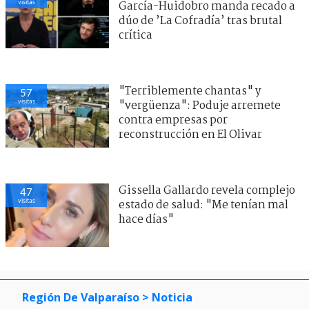
visitas
García-Huidobro manda recado a
dúo de ’La Cofradía’ tras brutal
crítica
"Terriblemente chantas" y
57
visitas
"vergüenza": Poduje arremete
contra empresas por
reconstrucción en El Olivar
Gissella Gallardo revela complejo
47
visitas
estado de salud: "Me tenían mal
hace días"
Región De Valparaíso
> Noticia