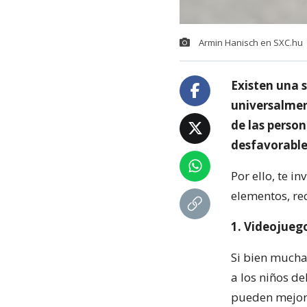
Armin Hanisch en SXC.hu
Existen una 
universalment
de las perso
desfavorables
Por ello, te i
elementos, re
1. Videojueg
Si bien mucha
a los niños d
pueden mejor