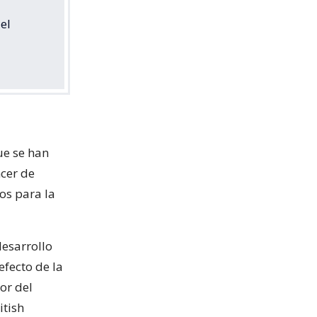
el
ue se han
ncer de
os para la
desarrollo
fecto de la
tor del
itish