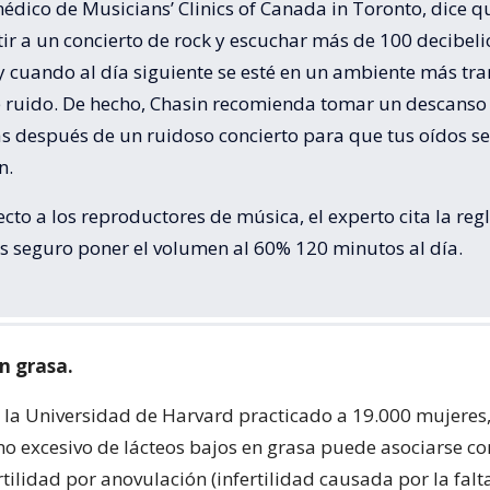
édico de Musicians’ Clinics of Canada in Toronto, dice q
tir a un concierto de rock y escuchar más de 100 decibeli
y cuando al día siguiente se esté en un ambiente más tr
de ruido. De hecho, Chasin recomienda tomar un descanso
as después de un ruidoso concierto para que tus oídos se
n.
cto a los reproductores de música, el experto cita la reg
es seguro poner el volumen al 60% 120 minutos al día.
n grasa.
 la Universidad de Harvard practicado a 19.000 mujeres
o excesivo de lácteos bajos en grasa puede asociarse c
rtilidad por anovulación (infertilidad causada por la falt