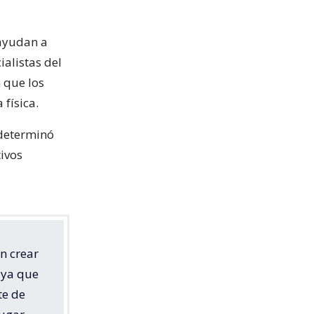
 ayudan a
ialistas del
 que los
física.
 determinó
tivos
n crear
 ya que
te de