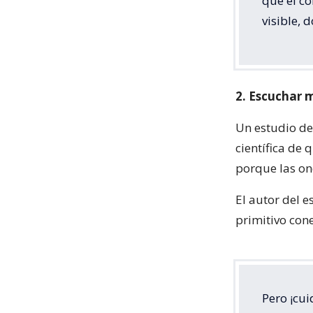
que el co
visible, 
2. Escuchar 
Un estudio de
científica de 
porque las on
El autor del e
primitivo con
Pero ¡cui