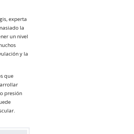
gis, experta
masiado la
ner un nivel
 muchos
ulación y la
os que
rrollar
mo presión
puede
scular.