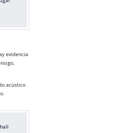
lugar
ay evidencia
onsigo,
ido acústico
o.
hall