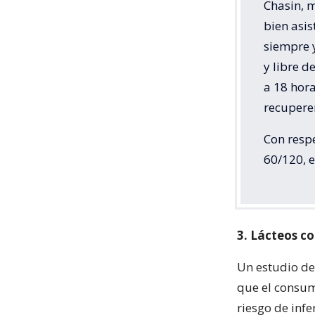
Chasin, m
bien asis
siempre 
y libre 
a 18 hor
recupere
Con respe
60/120, 
3. Lácteos co
Un estudio de
que el consum
riesgo de infe