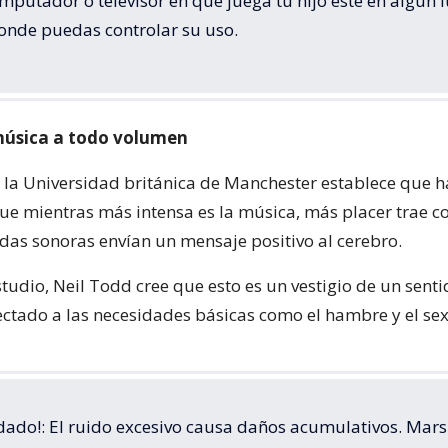
mputador o televisor en que juega tu hijo esté en algún 
donde puedas controlar su uso.
música a todo volumen
 la Universidad británica de Manchester establece que h
que mientras más intensa es la música, más placer trae c
das sonoras envían un mensaje positivo al cerebro.
studio, Neil Todd cree que esto es un vestigio de un sent
ectado a las necesidades básicas como el hambre y el sex
dado!: El ruido excesivo causa daños acumulativos. Mars