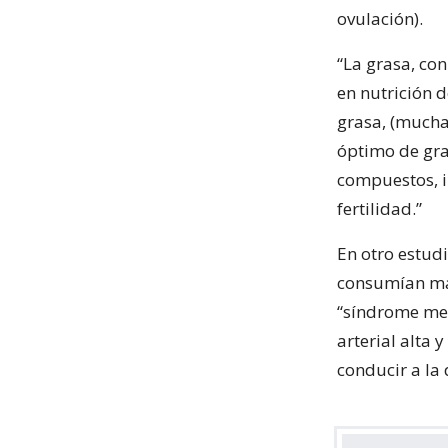
ovulación).
“La grasa, con
en nutrición 
grasa, (mucha
óptimo de gra
compuestos, i
fertilidad.”
En otro estud
consumían má
“síndrome met
arterial alta 
conducir a la