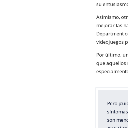
su entusiasmo 
Asimismo, otr
mejorar las ha
Department of
videojuegos p
Por último, u
que aquellos 
especialmente 
Pero ¡cu
síntomas
son menos