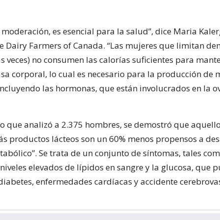
 moderación, es esencial para la salud”, dice Maria Kaler
de Dairy Farmers of Canada. “Las mujeres que limitan de
s veces) no consumen las calorías suficientes para mante
sa corporal, lo cual es necesario para la producción de
ncluyendo las hormonas, que están involucrados en la ov
io que analizó a 2.375 hombres, se demostró que aquell
s productos lácteos son un 60% menos propensos a desa
abólico”. Se trata de un conjunto de síntomas, tales co
y niveles elevados de lípidos en sangre y la glucosa, que 
 diabetes, enfermedades cardíacas y accidente cerebrova