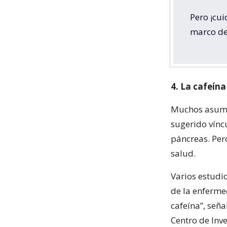
Pero ¡cui
marco de
4. La cafeína
Muchos asumen
sugerido víncu
páncreas. Pero
salud.
Varios estudi
de la enferme
cafeína”, seña
Centro de Inve