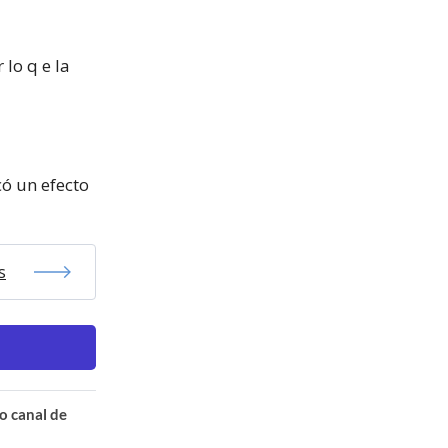
 lo q e la
ó un efecto
s
o canal de