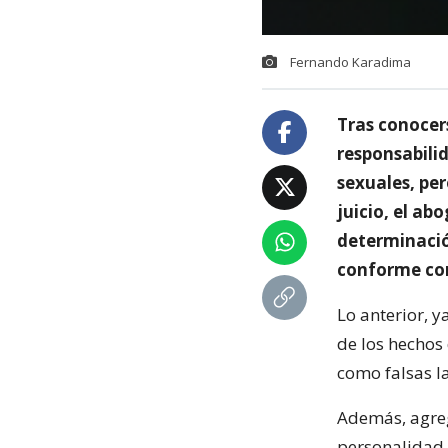
Fernando Karadima
Tras conocers
responsabili
sexuales, per
juicio, el ab
determinació
conforme con
Lo anterior, y
de los hechos
como falsas la
Además, agreg
personalidad,