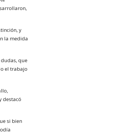
sarrollaron,
tinción, y
en la medida
s dudas, que
o el trabajo
llo,
y destacó
ue si bien
podía