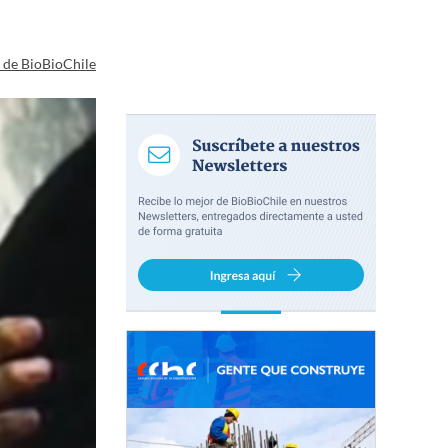
a de BioBioChile