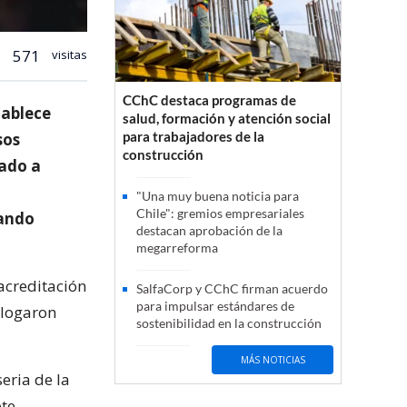
571
visitas
CChC destaca programas de
tablece
salud, formación y atención social
para trabajadores de la
sos
construcción
vado a
"Una muy buena noticia para
Chile": gremios empresariales
dando
destacan aprobación de la
megarreforma
 acreditación
SalfaCorp y CChC firman acuerdo
para impulsar estándares de
alogaron
sostenibilidad en la construcción
MÁS NOTICIAS
eria de la
ote