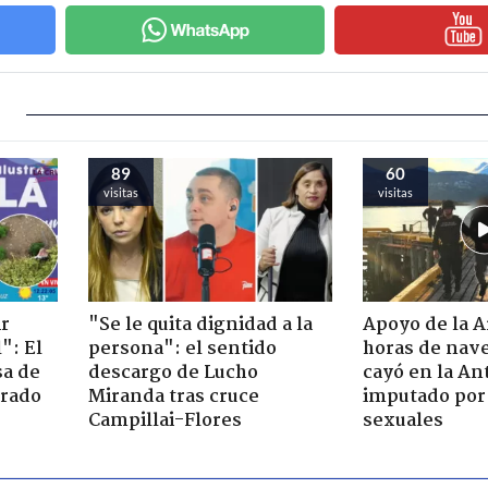
89
60
visitas
visitas
ir
"Se le quita dignidad a la
Apoyo de la 
": El
persona": el sentido
horas de nave
sa de
descargo de Lucho
cayó en la An
trado
Miranda tras cruce
imputado por 
Campillai-Flores
sexuales