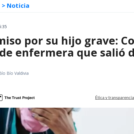
s
> Noticia
5:35
iso por su hijo grave: Co
e enfermera que salió de
Bío Bío Valdivia
a
Ética y transparenci