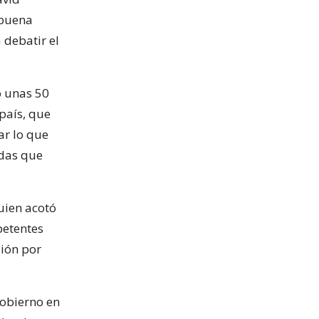
 buena
 debatir el
o unas 50
 país, que
ar lo que
ndas que
quien acotó
petentes
sión por
Gobierno en