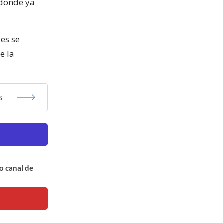
 donde ya
es se
e la
s
o canal de