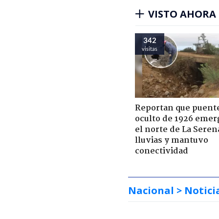
VISTO AHORA
342
visitas
Reportan que puent
oculto de 1926 emer
el norte de La Seren
lluvias y mantuvo
conectividad
Nacional
> Notici