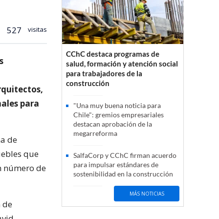
527
visitas
CChC destaca programas de
s
salud, formación y atención social
para trabajadores de la
construcción
rquitectos,
nales para
"Una muy buena noticia para
Chile": gremios empresariales
destacan aprobación de la
megarreforma
na de
uebles que
SalfaCorp y CChC firman acuerdo
para impulsar estándares de
an número de
sostenibilidad en la construcción
MÁS NOTICIAS
n de
avid