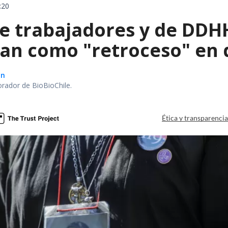
:20
e trabajadores y de DDHH
can como "retroceso" en 
ón
orador de BioBioChile.
Ética y transparenci