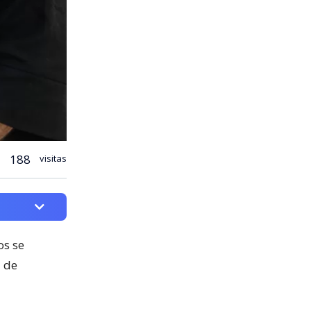
188
visitas
os se
a de