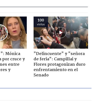
100
visitas
!": Mónica
"Delincuente" y "señora
a por cruce y
de feria": Campillai y
ones entre
Flores protagonizan duro
res y
enfrentamiento en el
Senado