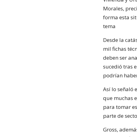
Morales, prec
forma esta si
tema
Desde la catá
mil fichas téc
deben ser ana
sucedió tras 
podrían haber
Así lo señaló 
que muchas en
para tomar est
parte de secto
Gross, además,