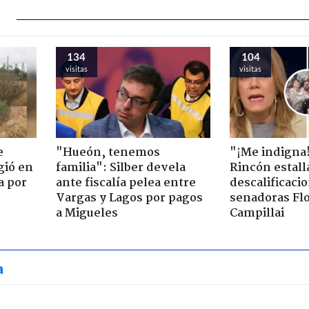
134
104
visitas
visitas
e
"Hueón, tenemos
"¡Me indigna
gió en
familia": Silber devela
Rincón estall
a por
ante fiscalía pelea entre
descalificaci
Vargas y Lagos por pagos
senadoras Flo
a Migueles
Campillai
a