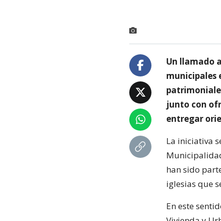
Un llamado a 
municipales 
patrimoniales
junto con of
entregar ori
La iniciativa 
Municipalidad
han sido part
iglesias que 
En este sentid
Vivienda y Ur