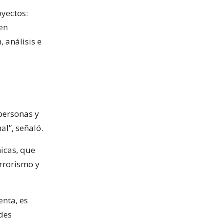
yectos:
men
 análisis e
 personas y
al”, señaló.
nicas, que
errorismo y
enta, es
ndes