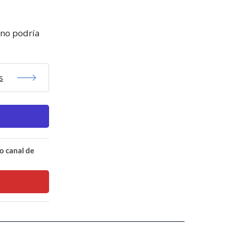
rno podría
s
o canal de