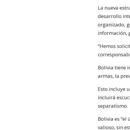
La nueva estr
desarrollo in
organizado, go
información, g
“Hemos solici
corresponsabi
Bolivia tiene 
armas, la prev
Esto incluye u
incluirá escuc
separatismo.
Bolivia es “e
valioso, sin e