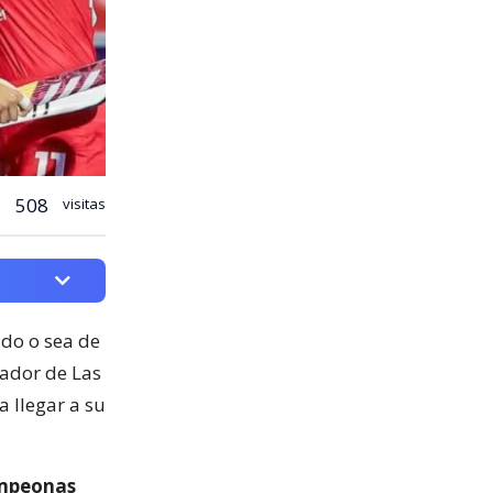
508
visitas
ado o sea de
nador de Las
a llegar a su
mpeonas