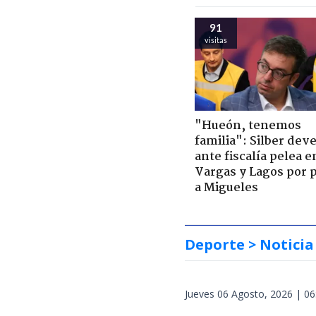
91
visitas
"Hueón, tenemos
familia": Silber deve
ante fiscalía pelea e
Vargas y Lagos por 
a Migueles
Deporte
> Noticia
Jueves 06 Agosto, 2026 | 06