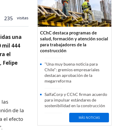
235
visitas
CChC destaca programas de
nidas una
salud, formación y atención social
para trabajadores de la
0 mil 444
construcción
ra el
, Felipe
"Una muy buena noticia para
Chile": gremios empresariales
destacan aprobación de la
megarreforma
SalfaCorp y CChC firman acuerdo
para impulsar estándares de
 las
sostenibilidad en la construcción
unión de la
a el efecto
MÁS NOTICIAS
.