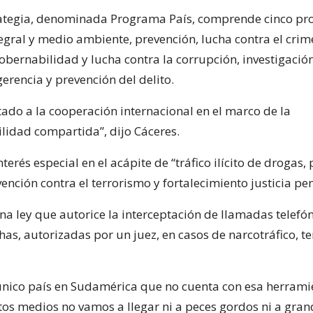
ategia, denominada Programa País, comprende cinco pro
tegral y medio ambiente, prevención, lucha contra el cri
bernabilidad y lucha contra la corrupción, investigación,
erencia y prevención del delito.
tado a la cooperación internacional en el marco de la
lidad compartida”, dijo Cáceres.
interés especial en el acápite de “tráfico ilícito de drogas,
ención contra el terrorismo y fortalecimiento justicia pen
na ley que autorice la interceptación de llamadas telefó
has, autorizadas por un juez, en casos de narcotráfico, t
l único país en Sudamérica que no cuenta con esa herrami
stos medios no vamos a llegar ni a peces gordos ni a gra