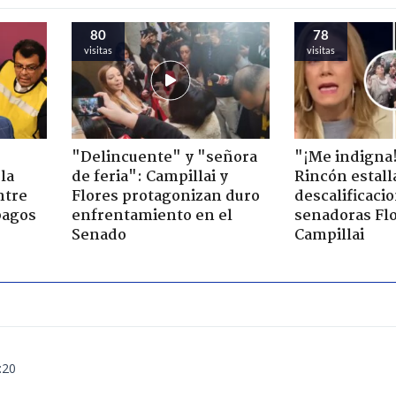
80
78
visitas
visitas
"Delincuente" y "señora
"¡Me indigna
la
de feria": Campillai y
Rincón estall
ntre
Flores protagonizan duro
descalificaci
pagos
enfrentamiento en el
senadoras Flo
Senado
Campillai
:20