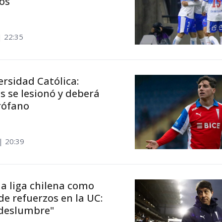
os
| 22:35
rsidad Católica:
 se lesionó y deberá
rófano
| 20:39
a liga chilena como
de refuerzos en la UC:
 deslumbre"