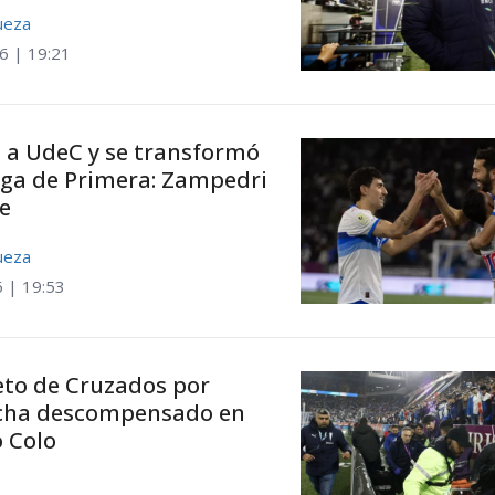
ueza
26 | 19:21
ó a UdeC y se transformó
Liga de Primera: Zampedri
te
ueza
6 | 19:53
eto de Cruzados por
ncha descompensado en
o Colo