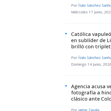
Por
Ítalo Sánchez Sanh
Miércoles 17 Junio, 20
Católica vapule
en sublíder de 
brilló con triple
Por
Ítalo Sánchez Sanh
Domingo 14 Junio, 202
Agencia acusa v
fotografía a hi
clásico ante Col
Por
Jaime Zavala