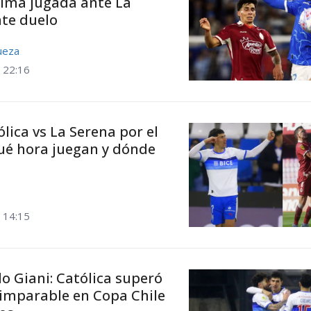
tima jugada ante La
nte duelo
ueza
| 22:16
lica vs La Serena por el
qué hora juegan y dónde
| 14:15
o Giani: Católica superó
 imparable en Copa Chile