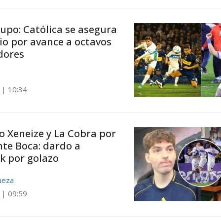
upo: Católica se asegura
io por avance a octavos
dores
 | 10:34
o Xeneize y La Cobra por
nte Boca: dardo a
k por golazo
ueza
 | 09:59