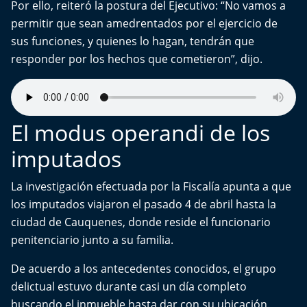
Por ello, reiteró la postura del Ejecutivo: “No vamos a
Aquí Estamos
permitir que sean amedrentados por el ejercicio de
sus funciones, y quienes lo hagan, tendrán que
Sello de raza
responder por los hechos que cometieron”, dijo.
Trasnoche
Reto Inmobiliario
El modus operandi de los
Punto de Encuentro
imputados
Yo invito
La investigación efectuada por la Fiscalía apunta a que
los imputados viajaron el pasado 4 de abril hasta la
ciudad de Cauquenes, donde reside el funcionario
penitenciario junto a su familia.
De acuerdo a los antecedentes conocidos, el grupo
delictual estuvo durante casi un día completo
buscando el inmueble hasta dar con su ubicación.