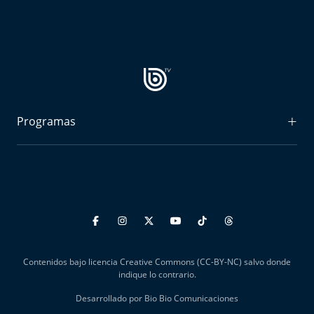
Programas
Radiograma
Expreso Bío Bío
Podría Ser Peor
La Entrevista de Tomás Mosciatti
Contenidos bajo licencia Creative Commons (CC-BY-NC) salvo donde
Entrevistas BioBioTV
indique lo contrario.
Desarrollado por Bio Bio Comunicaciones
Comentarios de Tomás Mosciatti