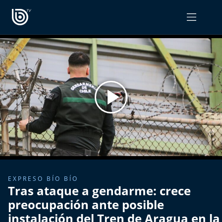
PROGRAMAS
OPINIÓN
Radiograma
PODCAST RADIOGRAMA
Expreso Bío Bío
Podría Ser Peor
La Entrevista de Tomás Mosciatti
Entrevistas BioBioTV
EXPRESO BÍO BÍO
Tras ataque a gendarme: crece
Comentarios de Tomás Mosciatti
preocupación ante posible
instalación del Tren de Aragua en la