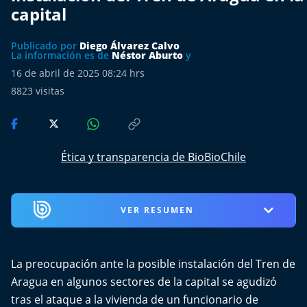
Más de Ti Podcast
capital
Realizadores
Publicado por
Diego Álvarez Calvo
La información es de
Néstor Aburto
y
Retropop
16 de abril de 2025 08:24 hrs
8823
visitas
De Plato en Plato
Los Inestables
Ética y transparencia de BioBioChile
Más de 100 Días
Tu Mereces Ser Feliz
VER RESUMEN
Efemérides
La preocupación ante la posible instalación del Tren de
Cultura y Espectáculos
Aragua en algunos sectores de la capital se agudizó
tras el ataque a la vivienda de un funcionario de