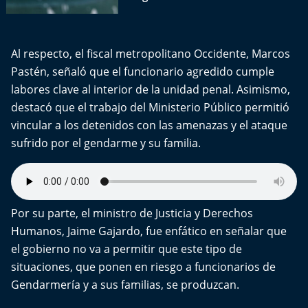
El Mejor País de Chile
Te invito a tomar once
Al respecto, el fiscal metropolitano Occidente, Marcos
Pastén, señaló que el funcionario agredido cumple
Bío Bío en Ruta
labores clave al interior de la unidad penal. Asimismo,
destacó que el trabajo del Ministerio Público permitió
Especiales
vincular a los detenidos con las amenazas y el ataque
sufrido por el gendarme y su familia.
Chiche cuadra y su parrilla
Motorfem
Por su parte, el ministro de Justicia y Derechos
Agenda Propia
Humanos, Jaime Gajardo, fue enfático en señalar que
Chile, Historia de 30 años
el gobierno no va a permitir que este tipo de
situaciones, que ponen en riesgo a funcionarios de
Carrera a La Moneda
Gendarmería y a sus familias, se produzcan.