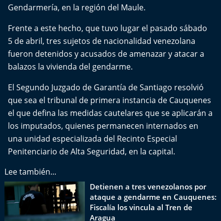
Del Fin del Mundo
Gendarmería
, en la región del Maule.
Frente a este hecho, que tuvo lugar el pasado sábado
Deportes
5 de abril, tres sujetos de nacionalidad venezolana
fueron detenidos y acusados de amenazar y atacar a
Conexión Digital
balazos la vivienda del gendarme.
La Ruta del Pulsar
El Segundo Juzgado de Garantía de Santiago resolvió
que sea el tribunal de primera instancia de Cauquenes
Psicología Abierta
el que defina las medidas cautelares que se aplicarán a
los imputados, quienes permanecen internados en
Impacto Tecnológico
una unidad especializada del Recinto Especial
Penitenciario de Alta Seguridad, en la capital.
Sesiones Dieciocheras
Lee también...
Expreso PM
Detienen a tres venezolanos por
ataque a gendarme en Cauquenes:
Conecta Vida
Fiscalía los vincula al Tren de
Aragua