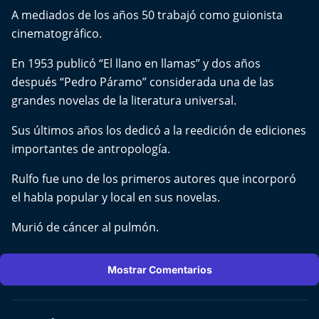
El Mejor País de Chile
A mediados de los años 50 trabajó como guionista
cinematográfico.
Te invito a tomar once
En 1953 publicó “El llano en llamas” y dos años
Bío Bío en Ruta
después “Pedro Páramo” considerada una de las
grandes novelas de la literatura universal.
Especiales
Sus últimos años los dedicó a la reedición de ediciones
importantes de antropología.
Chiche cuadra y su parrilla
Rulfo fue uno de los primeros autores que incorporó
Motorfem
el habla popular y local en sus novelas.
Agenda Propia
Murió de cáncer al pulmón.
Chile, Historia de 30 años
Mostrar Comentarios
Carrera a La Moneda