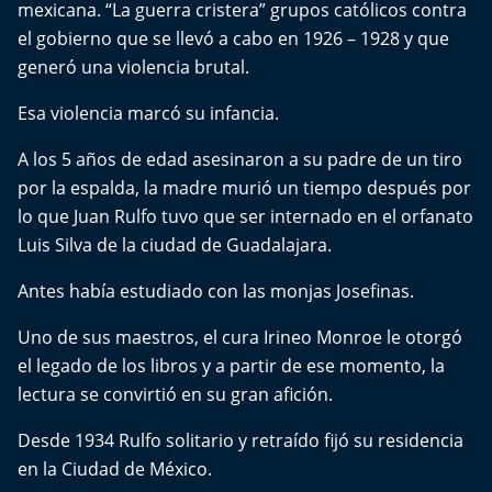
mexicana. “La guerra cristera” grupos católicos contra
Del Fin del Mundo
el gobierno que se llevó a cabo en 1926 – 1928 y que
Deportes
generó una violencia brutal.
Esa violencia marcó su infancia.
Conexión Digital
A los 5 años de edad asesinaron a su padre de un tiro
La Ruta del Pulsar
por la espalda, la madre murió un tiempo después por
lo que Juan Rulfo tuvo que ser internado en el orfanato
Psicología Abierta
Luis Silva de la ciudad de Guadalajara.
Impacto Tecnológico
Antes había estudiado con las monjas Josefinas.
Uno de sus maestros, el cura Irineo Monroe le otorgó
Sesiones Dieciocheras
el legado de los libros y a partir de ese momento, la
lectura se convirtió en su gran afición.
Expreso PM
Desde 1934 Rulfo solitario y retraído fijó su residencia
Conecta Vida
en la Ciudad de México.