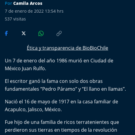
Más de Ti Podcast
Por
Camila Arcos
7 de enero de 2022 13:54 hrs
Realizadores
537
visitas
Retropop
De Plato en Plato
Ética y transparencia de BioBioChile
Un 7 de enero del año 1986 murió en Ciudad de
Los Inestables
México Juan Rulfo.
Más de 100 Días
El escritor ganó la fama con solo dos obras
fundamentales “Pedro Páramo” y “El llano en llamas”.
Tu Mereces Ser Feliz
Nació el 16 de mayo de 1917 en la casa familiar de
Efemérides
Acapulco, Jalisco, México.
Fue hijo de una familia de ricos terratenientes que
Cultura y Espectáculos
perdieron sus tierras en tiempos de la revolución