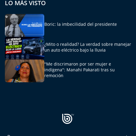
LO MÁS VISTO
Aquí Estamos
Sello de raza
Boric: la imbecilidad del presidente
Trasnoche
¿Mito o realidad? La verdad sobre manejar
Reto Inmobiliario
un auto eléctrico bajo la lluvia
"Me discrimaron por ser mujer e
Punto de Encuentro
indígena": Manahi Pakarati tras su
remoción
Yo invito