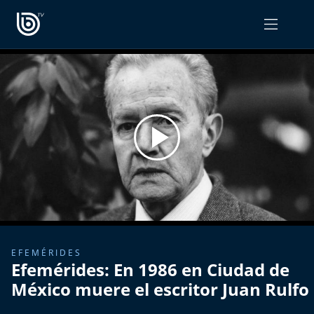
PROGRAMAS
OPINIÓN
Radiograma
PODCAST RADIOGRAMA
Expreso Bío Bío
Podría Ser Peor
La Entrevista de Tomás Mosciatti
Entrevistas BioBioTV
EFEMÉRIDES
Efemérides: En 1986 en Ciudad de
Comentarios de Tomás Mosciatti
México muere el escritor Juan Rulfo