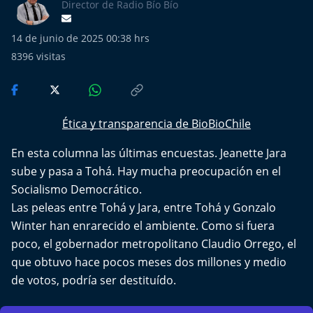
Más de Ti Podcast
Director de Radio Bío Bío
14 de junio de 2025 00:38 hrs
Realizadores
8396
visitas
Retropop
De Plato en Plato
Ética y transparencia de BioBioChile
Los Inestables
En esta columna las últimas encuestas. Jeanette Jara
sube y pasa a Tohá. Hay mucha preocupación en el
Más de 100 Días
Socialismo Democrático.
Las peleas entre Tohá y Jara, entre Tohá y Gonzalo
Tu Mereces Ser Feliz
Winter han enrarecido el ambiente. Como si fuera
poco, el gobernador metropolitano Claudio Orrego, el
Efemérides
que obtuvo hace pocos meses dos millones y medio
de votos, podría ser destituído.
Cultura y Espectáculos