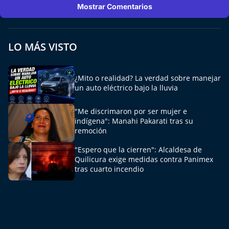
Del Fin del Mundo
Mostrar Comentarios
Deportes
LO MÁS VISTO
Conexión Digital
¿Mito o realidad? La verdad sobre manejar
La Ruta del Pulsar
un auto eléctrico bajo la lluvia
Psicología Abierta
"Me discrimaron por ser mujer e
indígena": Manahi Pakarati tras su
remoción
Impacto Tecnológico
"Espero que la cierren": Alcaldesa de
Sesiones Dieciocheras
Quilicura exige medidas contra Panimex
tras cuarto incendio
Expreso PM
Conecta Vida