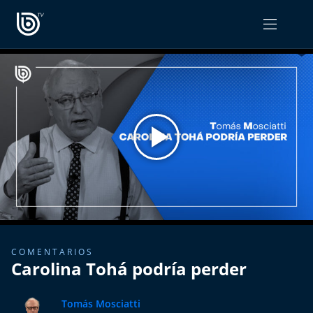
PROGRAMAS
OPINIÓN
Radiograma
PODCAST RADIOGRAMA
Expreso Bío Bío
Podría Ser Peor
La Entrevista de Tomás Mosciatti
Entrevistas BioBioTV
COMENTARIOS
Carolina Tohá podría perder
Comentarios de Tomás Mosciatti
Tomás Mosciatti