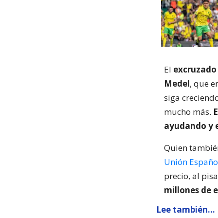
El
excruzado
Medel
, que e
siga creciend
mucho más.
E
ayudando y e
Quien también
Unión Españo
precio, al pis
millones de e
Lee también...