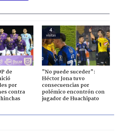
4
visitas
DP de
"No puede suceder":
ició
Héctor Jona tuvo
les por
consecuencias por
nes contra
polémico encontrón con
e hinchas
jugador de Huachipato