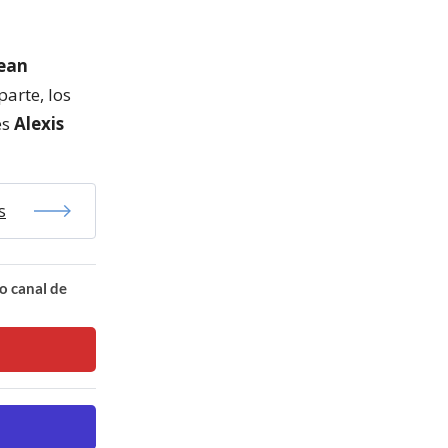
ean
parte, los
es
Alexis
s
o canal de