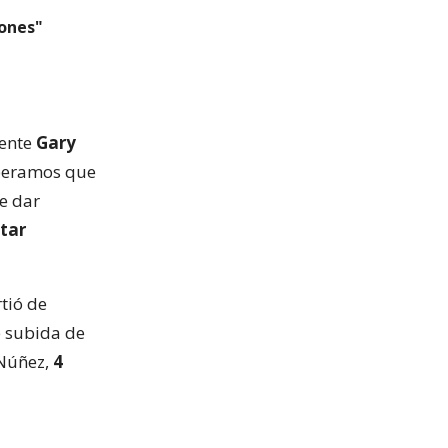
iones"
iente
Gary
speramos que
e dar
tar
rtió de
e subida de
Núñez,
4