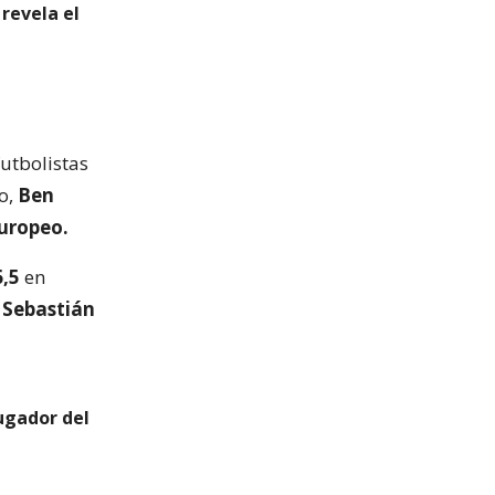
 revela el
futbolistas
no,
Ben
europeo.
6,5
en
y
Sebastián
ugador del