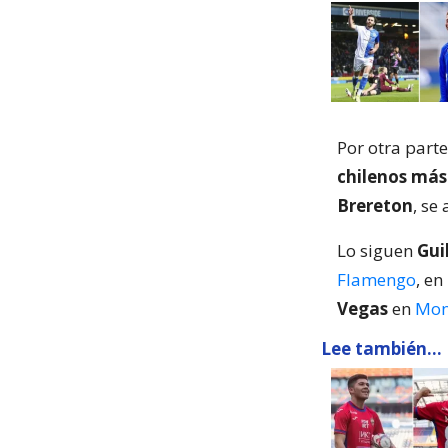
Por otra parte
chilenos más
Brereton
, se
Lo siguen
Gui
Flamengo
, en
Vegas
en
Mon
Lee también...