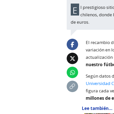
El prestigioso sitio web de Transfermarkt, actualizó los valores de los futbolistas
chilenos, donde 
de euros.
El recambio 
variación en l
actualización
nuestro fútbo
Según datos 
Universidad C
figura cada v
millones de e
Lee también...