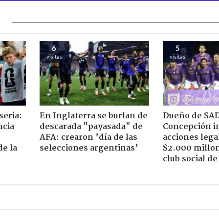
6
5
visitas
visitas
seria:
En Inglaterra se burlan de
Dueño de SA
ncia
descarada "payasada" de
Concepción in
AFA: crearon ’día de las
acciones lega
de la
selecciones argentinas’
$2.000 millo
club social d