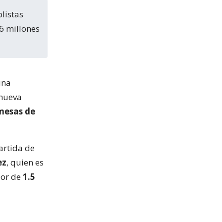
16 millones
una
nueva
mesas de
artida de
ez
, quien es
lor de
1.5