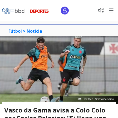
Fútbol >
Noticia
Twitter I @VascodaGama
Vasco da Gama avisa a Colo Colo
por Carlos Palacios: "Si llega una