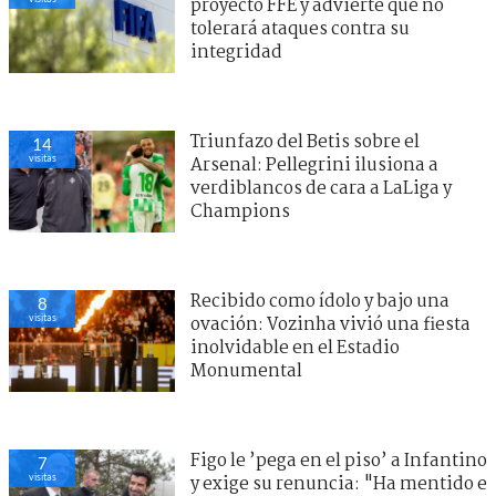
proyecto FFE y advierte que no
tolerará ataques contra su
integridad
Triunfazo del Betis sobre el
14
visitas
Arsenal: Pellegrini ilusiona a
verdiblancos de cara a LaLiga y
Champions
Recibido como ídolo y bajo una
8
visitas
ovación: Vozinha vivió una fiesta
inolvidable en el Estadio
Monumental
Figo le ’pega en el piso’ a Infantino
7
visitas
y exige su renuncia: "Ha mentido e