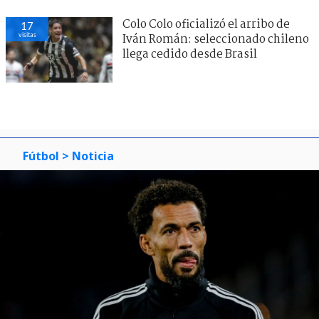
Colo Colo oficializó el arribo de
17
visitas
Iván Román: seleccionado chileno
llega cedido desde Brasil
Fútbol
> Noticia