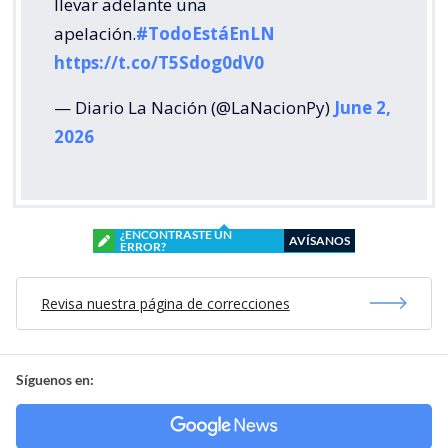
llevar adelante una
apelación.
#TodoEstáEnLN
https://t.co/T5Sdog0dV0
— Diario La Nación (@LaNacionPy)
June 2,
2026
¿ENCONTRASTE UN
AVÍSANOS
ERROR?
Revisa nuestra página de correcciones
Síguenos en: