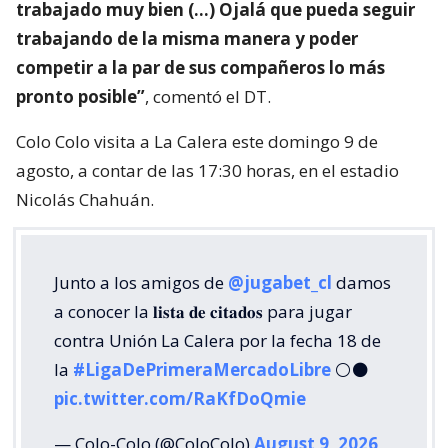
trabajado muy bien (…) Ojalá que pueda seguir
trabajando de la misma manera y poder
competir a la par de sus compañeros lo más
pronto posible”
, comentó el DT.
Colo Colo visita a La Calera este domingo 9 de
agosto, a contar de las 17:30 horas, en el estadio
Nicolás Chahuán.
Junto a los amigos de
@jugabet_cl
damos
a conocer la 𝐥𝐢𝐬𝐭𝐚 𝐝𝐞 𝐜𝐢𝐭𝐚𝐝𝐨𝐬 para jugar
contra Unión La Calera por la fecha 18 de
la
#LigaDePrimeraMercadoLibre
⚪⚫
pic.twitter.com/RaKfDoQmie
— Colo-Colo (@ColoColo)
August 9, 2026