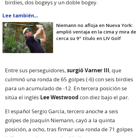
birdies, dos bogeys y un doble bogey.
Lee también...
Niemann no afloja en Nueva York:
amplió ventaja en la cima y mira de
cerca su 9º título en LIV Golf
Entre sus perseguidores,
surgió Varner III
, que
culminó una ronda de 65 golpes (-6) con seis birdies
para un acumulado de -12. En tercera posición se
sitúa el inglés
Lee Westwood
con diez bajo el par.
El español Sergio García, tercero anoche a seis
golpes de Joaquín Niemann, cayó a la quinta
posición, a ocho, tras firmar una ronda de 71 golpes
(+1) con tres bogeys y dos birdies.