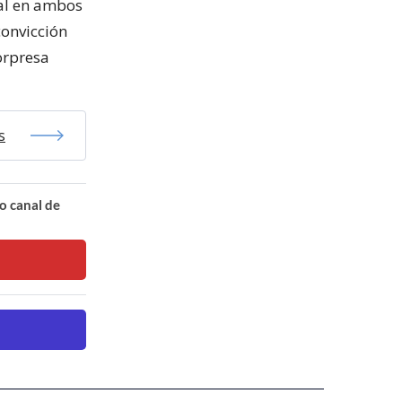
ual en ambos
onvicción
orpresa
s
o canal de