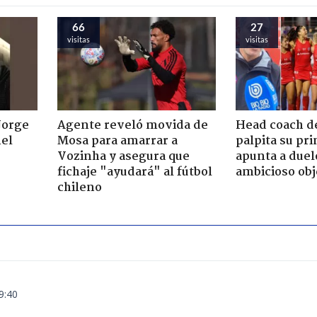
66
27
visitas
visitas
Jorge
Agente reveló movida de
Head coach de
nel
Mosa para amarrar a
palpita su pr
Vozinha y asegura que
apunta a duelo
fichaje "ayudará" al fútbol
ambicioso obj
chileno
9:40