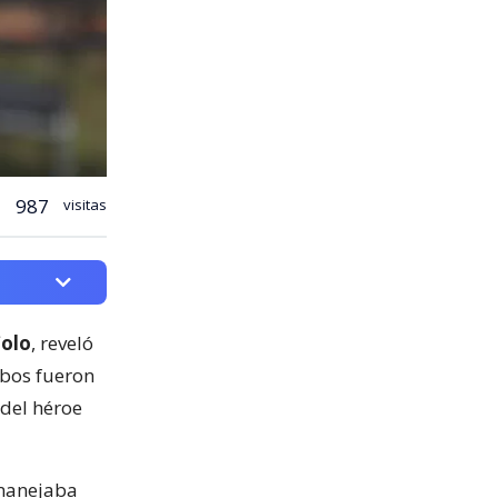
987
visitas
Colo
, reveló
lbos fueron
 del héroe
 manejaba