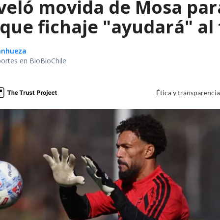
veló movida de Mosa par
que fichaje "ayudará" al 
Sanhueza
portes en BioBioChile
Ética y transparenci