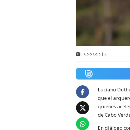
Colo Colo | X
Luciano Duthu
que el arquero
quienes aceler
de Cabo Verde 
En diálogo c