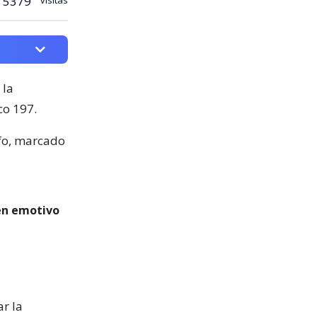
5379
 la
co 197.
nfo, marcado
 en emotivo
ar la