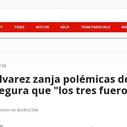
BY
TENIS
MOTOR
ADLP
TEAM PARACHILE
MÁ
0:16
varez zanja polémicas de
egura que "los tres fuer
portes en BioBioChile