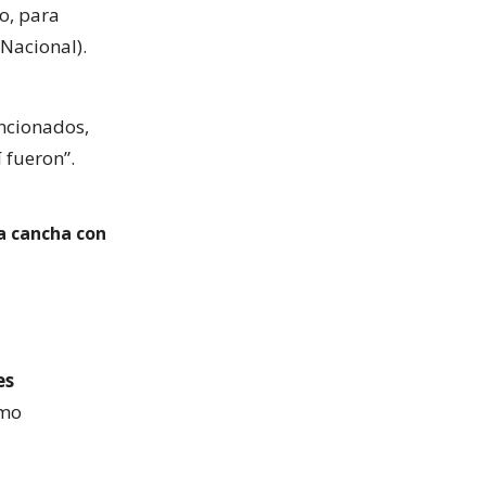
o, para
 Nacional).
ancionados,
 fueron”.
a cancha con
es
omo