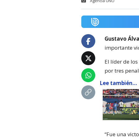
Agencia UNO
Gustavo Álv
importante vic
El líder de lo
por tres penal
Lee también...
“Fue una victo