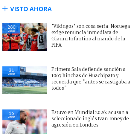
VISTO AHORA
’Vikingos’ son cosa seria: Noruega
280
visitas
exige renuncia inmediata de
Gianni Infantino al mando de la
FIFA
Primera Sala defiende sanción a
31
visitas
1067 hinchas de Huachipato y
recuerda que "antes se castigaba a
todos"
Estuvo en Mundial 2026: acusan a
16
visitas
seleccionado inglés Ivan Toney de
agresión en Londres