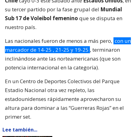
Chile
cayó 0-3 este sábado ante
Estados Unidos
, en
su tercer partido por la fase grupal del
Mundial
Sub 17 de Voleibol femenino
que se disputa en
nuestro país.
Las nacionales fueron de menos a más pero,
con un
marcador de 14-25 , 21-25 y 19-25
, terminaron
inclinándose ante las norteamericanas (que son
potencia internacional en la categoría).
En un Centro de Deportes Colectivos del Parque
Estadio Nacional otra vez repleto, las
estadounidenses rápidamente aprovecharon su
altura para dominar a las “Guerreras Rojas” en el
primer set.
Lee también...