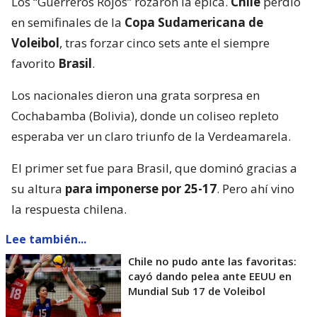
Los “Guerreros Rojos” rozaron la épica.
Chile
perdió
en semifinales de la
Copa Sudamericana de
Voleibol
, tras forzar cinco sets ante el siempre
favorito
Brasil
.
Los nacionales dieron una grata sorpresa en
Cochabamba (Bolivia), donde un coliseo repleto
esperaba ver un claro triunfo de la Verdeamarela.
El primer set fue para Brasil, que dominó gracias a
su altura
para imponerse por 25-17
. Pero ahí vino
la respuesta chilena.
Lee también...
Chile no pudo ante las favoritas:
cayó dando pelea ante EEUU en
Mundial Sub 17 de Voleibol