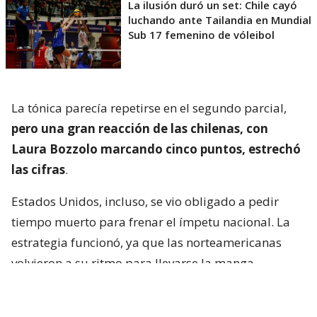
La ilusión duró un set: Chile cayó
luchando ante Tailandia en Mundial
Sub 17 femenino de vóleibol
La tónica parecía repetirse en el segundo parcial,
pero una gran reacción de las chilenas, con
Laura Bozzolo marcando cinco puntos, estrechó
las cifras
.
Estados Unidos, incluso, se vio obligado a pedir
tiempo muerto para frenar el ímpetu nacional. La
estrategia funcionó, ya que las norteamericanas
volvieron a su ritmo para llevarse la manga.
El tercer set tuvo una tónica similar al segundo, con
un Chile que no se achicó y logró resistir la potencia