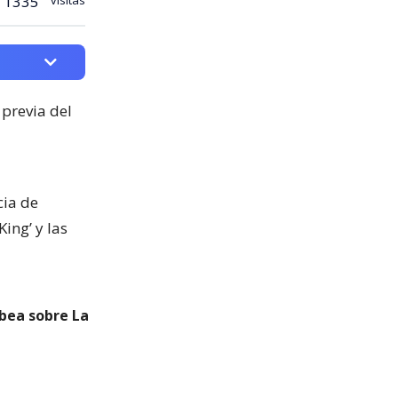
1335
 previa del
cia de
ing’ y las
bea sobre La