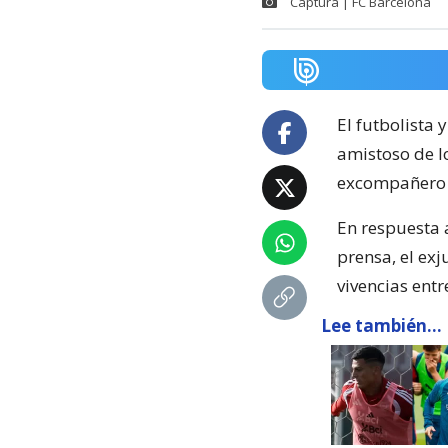
Captura | FC Barcelona
El futbolista 
amistoso de l
excompañero y
En respuesta 
prensa, el ex
vivencias ent
Lee también...