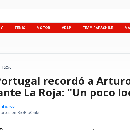
BY
TENIS
MOTOR
ADLP
TEAM PARACHILE
MÁ
| 15:56
ortugal recordó a Arturo
nte La Roja: "Un poco lo
Sanhueza
portes en BioBioChile