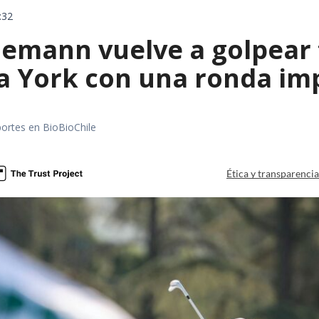
:32
emann vuelve a golpear f
a York con una ronda im
portes en BioBioChile
Ética y transparenci