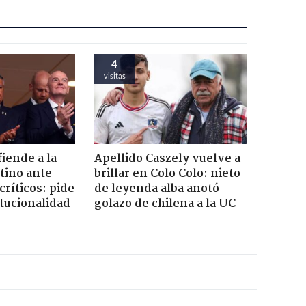
4
visitas
iende a la
Apellido Caszely vuelve a
tino ante
brillar en Colo Colo: nieto
críticos: pide
de leyenda alba anotó
itucionalidad
golazo de chilena a la UC