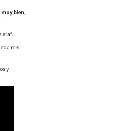
e muy bien,
.
 era”.
ando mis
os y