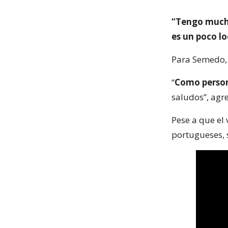
“Tengo mucho
es un poco l
Para Semedo, 
“
Como person
saludos”, agr
Pese a que el
portugueses, 