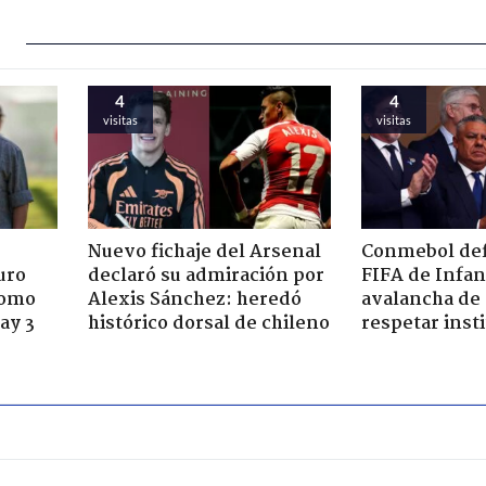
4
4
visitas
visitas
Nuevo fichaje del Arsenal
Conmebol def
uro
declaró su admiración por
FIFA de Infan
como
Alexis Sánchez: heredó
avalancha de 
ay 3
histórico dorsal de chileno
respetar inst