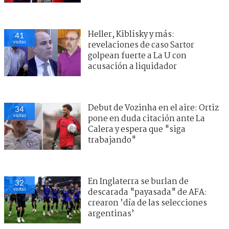
’Vikingos’ son cosa seria: Noruega
44
visitas
exige renuncia inmediata de
Gianni Infantino al mando de la
FIFA
En Inglaterra se burlan de
32
visitas
descarada "payasada" de AFA:
crearon ’día de las selecciones
argentinas’
Debut de Vozinha en el aire: Ortiz
34
visitas
pone en duda citación ante La
Calera y espera que "siga
trabajando"