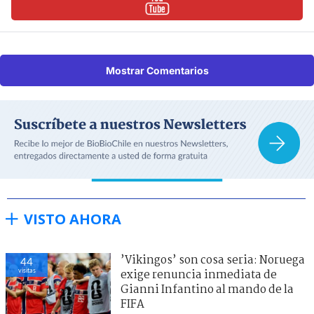
Mostrar Comentarios
VISTO AHORA
Heller, Kiblisky y más:
41
visitas
revelaciones de caso Sartor
golpean fuerte a La U con
acusación a liquidador