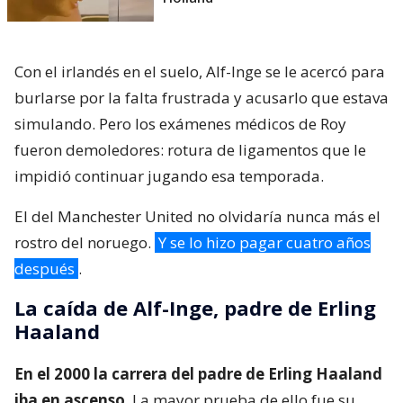
Con el irlandés en el suelo, Alf-Inge se le acercó para
burlarse por la falta frustrada y acusarlo que estava
simulando. Pero los exámenes médicos de Roy
fueron demoledores: rotura de ligamentos que le
impidió continuar jugando esa temporada.
El del Manchester United no olvidaría nunca más el
rostro del noruego.
Y se lo hizo pagar cuatro años
después
.
La caída de Alf-Inge, padre de Erling
Haaland
En el 2000 la carrera del padre de Erling Haaland
iba en ascenso
. La mayor prueba de ello fue su