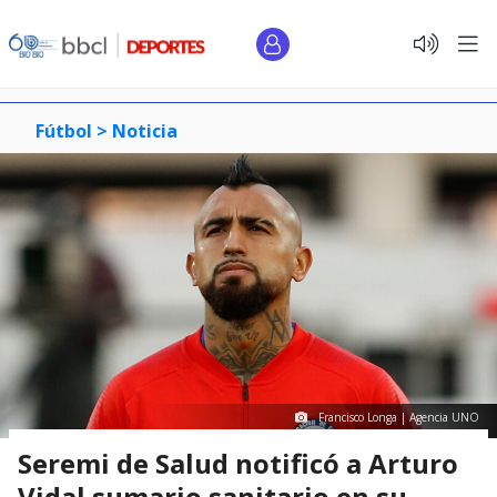
Fútbol >
Noticia
Francisco Longa | Agencia UNO
Seremi de Salud notificó a Arturo
Vidal sumario sanitario en su