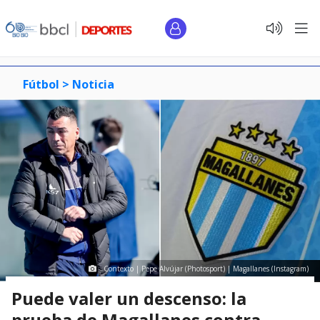
Fútbol >
Noticia
Contexto | Pepe Alvújar (Photosport) | Magallanes (Instagram)
Puede valer un descenso: la
prueba de Magallanes contra