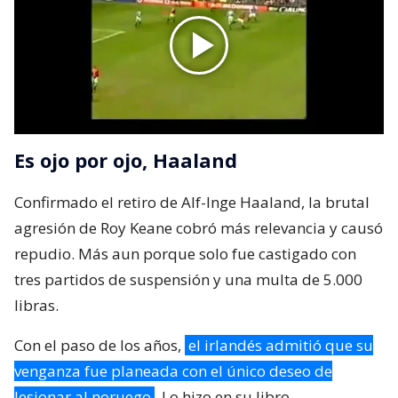
Es ojo por ojo, Haaland
Confirmado el retiro de Alf-Inge Haaland, la brutal
agresión de Roy Keane cobró más relevancia y causó
repudio. Más aun porque solo fue castigado con
tres partidos de suspensión y una multa de 5.000
libras.
Con el paso de los años,
el irlandés admitió que su
venganza fue planeada con el único deseo de
lesionar al noruego
. Lo hizo en su libro