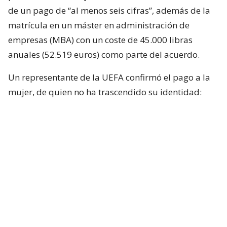
de un pago de “al menos seis cifras”, además de la
matrícula en un máster en administración de
empresas (MBA) con un coste de 45.000 libras
anuales (52.519 euros) como parte del acuerdo.
Un representante de la UEFA confirmó el pago a la
mujer, de quien no ha trascendido su identidad:
“Estamos al tanto de las acusaciones y podemos
confirmar que se realizó un pago por despido a la
persona en cuestión, junto con el pago de las tasas
de un MBA en una escuela de negocios local”.
De acuerdo con la UEFA, la indemnización se ajustó
al reglamento vigente para el personal que
abandonaba la empresa en aquel momento y,
desde 2016, las normativas “se han endurecido”