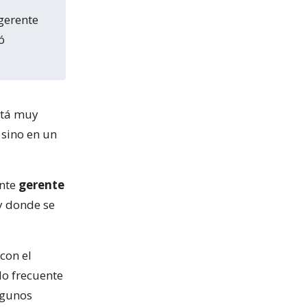
ó
stá muy
 sino en un
ante
gerente
 y donde se
con el
do frecuente
lgunos