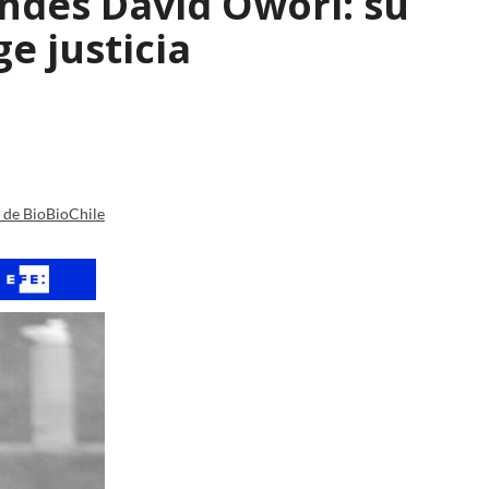
andés David Owori: su
e justicia
a de BioBioChile