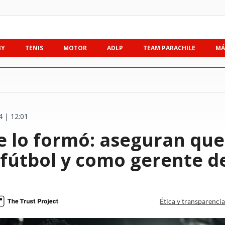
BY
TENIS
MOTOR
ADLP
TEAM PARACHILE
MÁ
4 | 12:01
ue lo formó: aseguran qu
 fútbol y como gerente d
Ética y transparenci