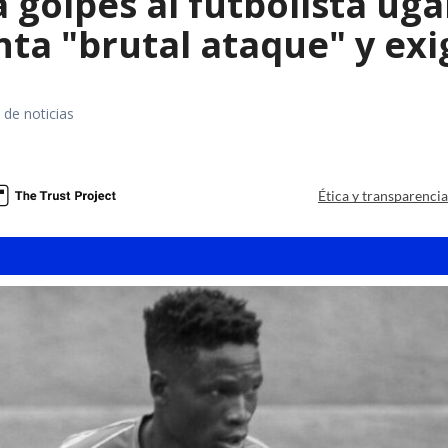
 golpes al futbolista ug
ta "brutal ataque" y exig
 de noticias
Ética y transparenci