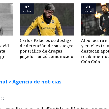
87
61
visitas
visitas
Carlos Palacios se desliga
Albo locura e
David
de detención de su suegro
y en el extran
nta
por tráfico de drogas:
destacan apo
ige
jugador lanzó comunicado
recibimiento 
Colo Colo
nal
> Agencia de noticias
:27