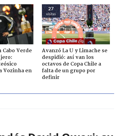
27
visitas
n Cabo Verde
Avanzó La U y Limache se
jero:
despidió: así van los
teósico
octavos de Copa Chile a
a Vozinha en
falta de un grupo por
definir