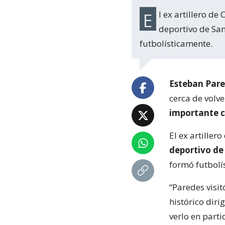
El ex artillero de Colo Colo está a las puertas de convertirse en el flamante gerente
deportivo de San
futbolísticamente.
Esteban Par
cerca de volve
importante c
El ex artiller
deportivo de
formó futbolí
“Paredes visit
histórico diri
verlo en part