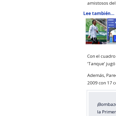
amistosos del
Lee también...
Con el cuadro
‘Tanque’ jugó
Además, Pared
2009 con 17 c
¡Bombazo
la Prime