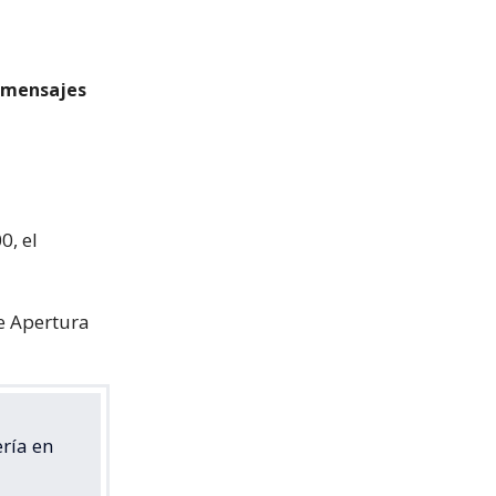
s mensajes
0, el
e Apertura
ría en