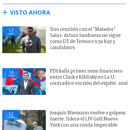
VISTO AHORA
Tras reunión con el ’Matador’
17
visitas
Salas: Arturo Sanhueza no sigue
como DT de Temuco y ya hay 3
candidatos
PDI halla primer nexo financiero
16
visitas
entre Clark y Kiblisky en La U:
contradice versión del expdte. azul
Joaquín Niemann vuelve a golpear
12
visitas
fuerte: lidera el LIV Golf Nueva
York con una ronda impecable