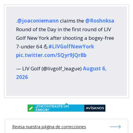
.
@joaconiemann
claims the
@Roshnksa
Round of the Day in the first round of LIV
Golf New York after shooting a bogey-free
7-under 64 💪
#LIVGolfNewYork
pic.twitter.com/SQyr9JQr8b
— LIV Golf (@livgolf_league)
August 6,
2026
¿ENCONTRASTE UN
AVÍSANOS
ERROR?
Revisa nuestra página de correcciones