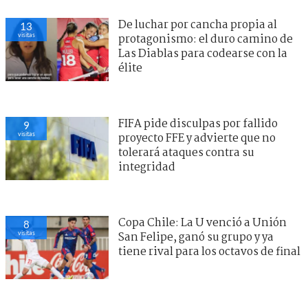
De luchar por cancha propia al
13
visitas
protagonismo: el duro camino de
Las Diablas para codearse con la
élite
FIFA pide disculpas por fallido
9
visitas
proyecto FFE y advierte que no
tolerará ataques contra su
integridad
Copa Chile: La U venció a Unión
8
visitas
San Felipe, ganó su grupo y ya
tiene rival para los octavos de final