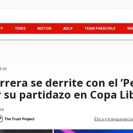
BY
TENIS
MOTOR
ADLP
TEAM PARACHILE
MÁ
9:41
rera se derrite con el ’Pe
r su partidazo en Copa L
za
Ética y transparenci