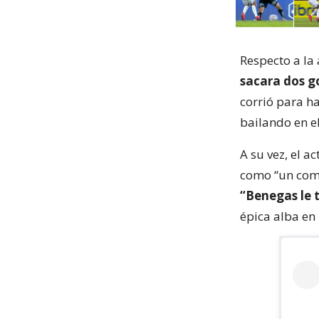
Respecto a la 
sacara dos go
corrió para ha
bailando en e
A su vez, el a
como “un comp
“Benegas le t
épica alba en