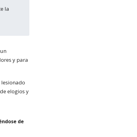
 un
dores y para
ó lesionado
 de elogios y
iéndose de