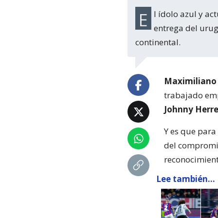
El ídolo azul y actual comentarista de TNT Sports se deshizo en elogios ante la
entrega del urug
continental.
Maximiliano
trabajado emp
Johnny Herr
Y es que para 
del compromis
reconocimient
Lee también...