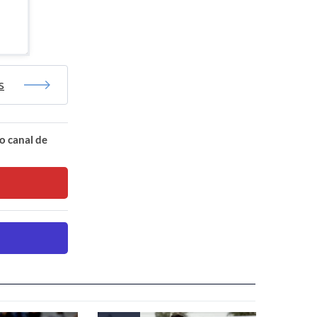
s
o canal de