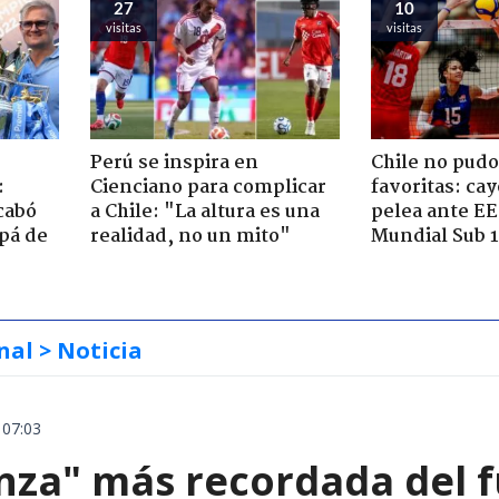
27
10
visitas
visitas
Perú se inspira en
Chile no pudo
:
Cienciano para complicar
favoritas: ca
cabó
a Chile: "La altura es una
pelea ante E
apá de
realidad, no un mito"
Mundial Sub 1
nal
> Noticia
 07:03
nza" más recordada del f