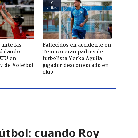
7
visitas
 ante las
Fallecidos en accidente en
yó dando
Temuco eran padres de
EUU en
futbolista Yerko Águila:
7 de Voleibol
jugador desconvocado en
club
útbol: cuando Roy