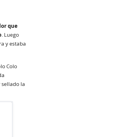
dor que
o
. Luego
ra y estaba
olo Colo
da
sellado la