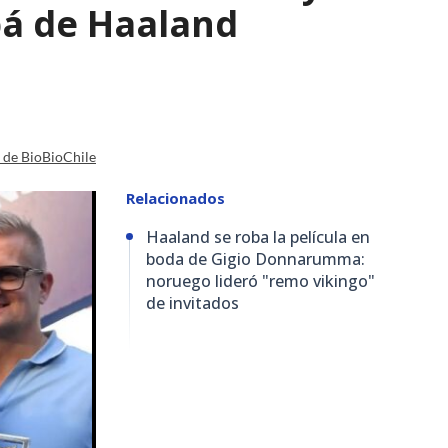
pá de Haaland
a de BioBioChile
Relacionados
Haaland se roba la película en
boda de Gigio Donnarumma:
noruego lideró "remo vikingo"
de invitados