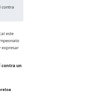
cal este
Campeonato
y expresar
í contra un
breloa