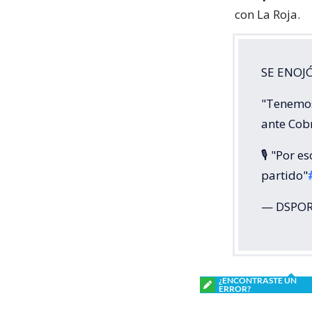
con La Roja.
SE ENOJÓ
"Tenemos 
ante Cobre
🎙️ "Por 
partido"
— DSPORT
¿ENCONTRASTE UN
ERROR?