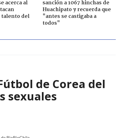
e acerca al
sanción a 1067 hinchas de
stacan
Huachipato y recuerda que
 talento del
"antes se castigaba a
todos"
Fútbol de Corea del
os sexuales
a de BioBioChile