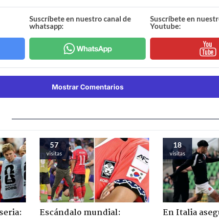
Suscríbete en nuestro canal de
Suscríbete en nuestr
whatsapp:
Youtube:
Mostrar Comentarios
57
18
visitas
visitas
seria:
Escándalo mundial:
En Italia ase