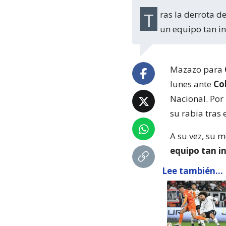
Tras la derrota del 'Cacique' en el clásico, el 'King' se lamentó al “perder así contra
un equipo tan in
Mazazo para
lunes ante
Co
Nacional. Por
su rabia tras e
A su vez, su m
equipo tan i
Lee también...