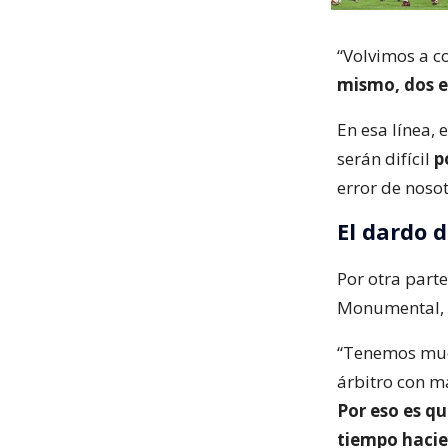
“Volvimos a c
mismo, dos e
En esa línea, 
serán difícil
p
error de noso
El dardo d
Por otra parte
Monumental, d
“Tenemos much
árbitro con m
Por eso es q
tiempo haci