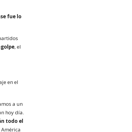
se fue lo
partidos
agolpe
, el
aje en el
tamos a un
n hoy día.
án todo el
e América