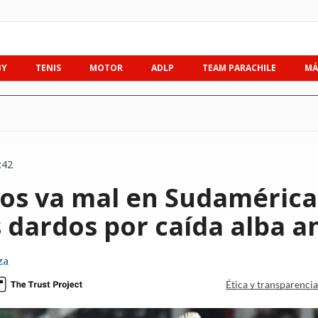
BY
TENIS
MOTOR
ADLP
TEAM PARACHILE
MÁ
:42
os va mal en Sudamérica"
s dardos por caída alba 
za
Ética y transparenci