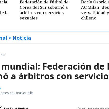
ncia
Federación de Fútbol de
Darío Osorio s
Corea del Sur sobornó a
AC Milan: de
de la
árbitros con servicios
versatilidad y
sexuales
chileno
nal
> Noticia
1:01
 mundial: Federación de 
ó a árbitros con servici
o
portes en BioBioChile
Ética y transparenci