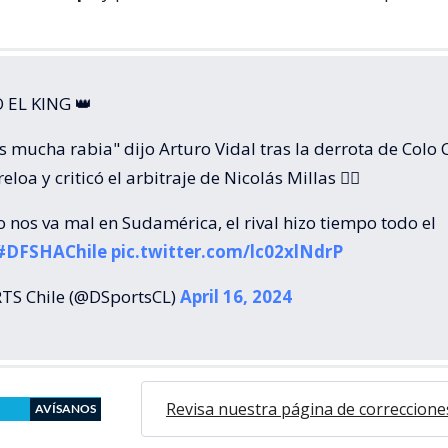
 EL KING 👑
mucha rabia" dijo Arturo Vidal tras la derrota de Colo 
loa y criticó el arbitraje de Nicolás Millas 👨‍⚖️
eso nos va mal en Sudamérica, el rival hizo tiempo todo el
#DFSHAChile
pic.twitter.com/lc02xlNdrP
S Chile (@DSportsCL)
April 16, 2024
Revisa nuestra página de correccione
AVÍSANOS